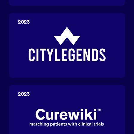
CleanWaterGlobal
2023
CityLegends
2023