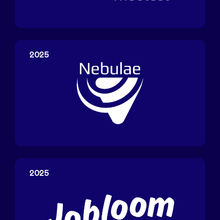
Lys
Medical
2025
Northern
Lights
Entertainment
2025