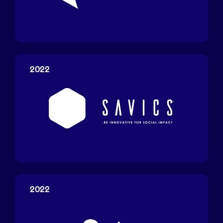
DeftHedge
2022
Savics
2022