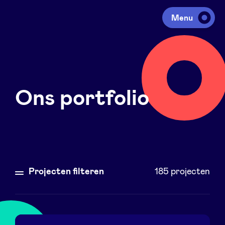
Menu
Investeren
Ons portfolio
Fondsen ophalen
Portfolio
Agenda
Projecten filteren
185
projecten
Over ons