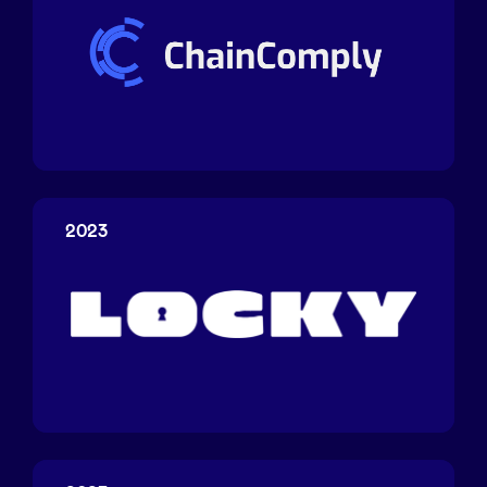
ChainComply
2023
Locky