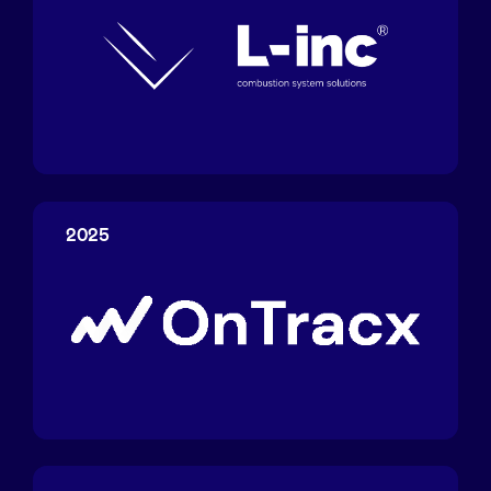
L-
inc
2025
OnTracx