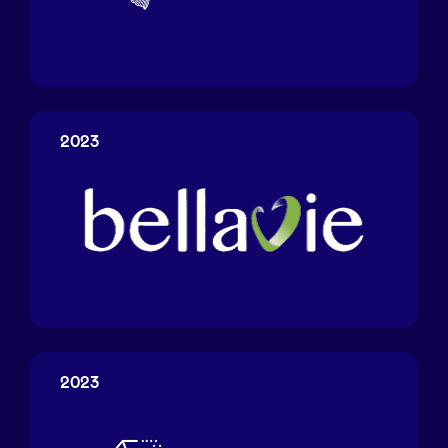
Satochip
2023
Bellavie
2023