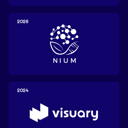
inMersiv
Technologies
2026
Nium
2024