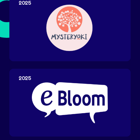
2025
Nieuws
Voordelen
Mysteryoki
BeAngels Academy
2025
BeAngels Luxemburg
NXT Brussels - Investeerders groep
Pooling Services
eBloom