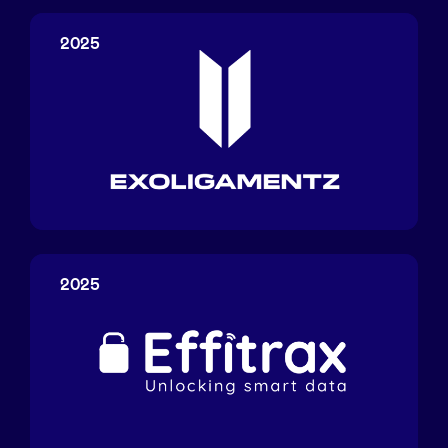
Sponsors
2025
Privacy Policy
BeAngels x PMV
My Portofolio
Exoligamentz
Toegang 'dealflow' investeerder
2025
Health Expert Circle
nl
fr
en