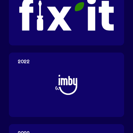
Fix'It
2022
Imby