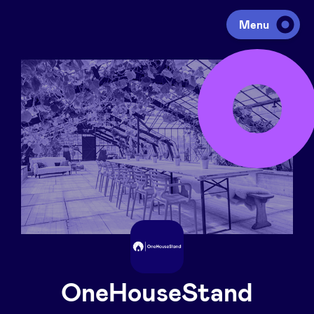
Menu
Investeren
Fondsen ophalen
Portfolio
Agenda
Over ons
OneHouseStand