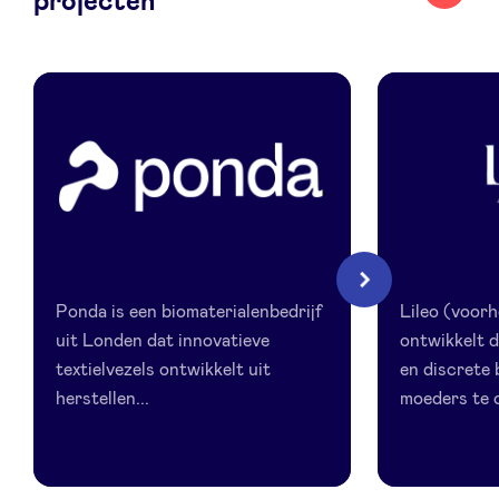
projecten
LinkedIn
Ponda
Lileo
Volgende
Ponda is een biomaterialenbedrijf
Lileo (voor
uit Londen dat innovatieve
ontwikkelt 
textielvezels ontwikkelt uit
en discrete
herstellen...
moeders te o