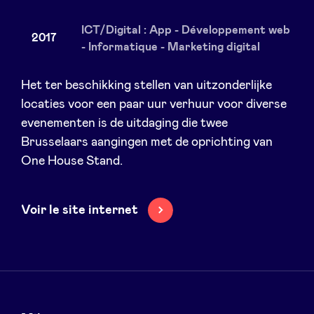
ICT/Digital : App - Développement web
2017
- Informatique - Marketing digital
Nieuws
Het ter beschikking stellen van uitzonderlijke
locaties voor een paar uur verhuur voor diverse
Voordelen
evenementen is de uitdaging die twee
Brusselaars aangingen met de oprichting van
BeAngels Academy
One House Stand.
BeAngels Luxemburg
Voir le site internet
NXT Brussels - Investeerders groep
Pooling Services