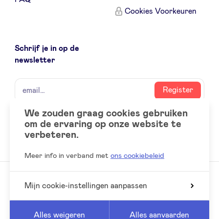
Cookies Voorkeuren
Schrijf je in op de
newsletter
naam
email
Register
We zouden graag cookies gebruiken
om de ervaring op onze website te
Social
LinkedIn
verbeteren.
accounts
Meer info in verband met
ons cookiebeleid
Mijn cookie-instellingen aanpassen
© 2026 BeAngels, alle rechten voorbehouden
Reed
Website by
Alles weigeren
Alles aanvaarden