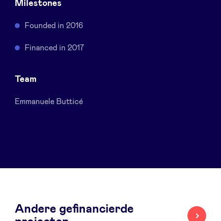
Milestones
Sponsors
Founded in 2016
Privacy Policy
Financed in 2017
BeAngels x PMV
Team
My Portofolio
Emmanuele Butticé
Toegang 'dealflow' investeerder
Health Expert Circle
nl
fr
Andere gefinancierde
en