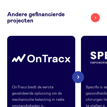
LinkedIn
Andere gefinancierde
projecten
OnTracx
Specifix
Volgende
OnTracx biedt de eerste
Specifix is e
gevalideerde oplossing om de
gezondheids
mechanische belasting in reële
chirurgen he
omstandigheden n...
te stellen p..