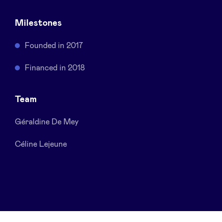
Sponsors
Milestones
Privacy Policy
Founded in 2017
Financed in 2018
BeAngels x PMV
Team
My Portofolio
Géraldine De Mey
Toegang 'dealflow' investeerder
Céline Lejeune
Health Expert Circle
nl
fr
en