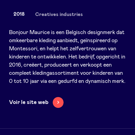
2018
Creatives industries
Nieuws
Bonjour Maurice is een Belgisch designmerk dat
omkeerbare kleding aanbiedt, geïnspireerd op
Montessori, en helpt het zelfvertrouwen van
Voordelen
kinderen te ontwikkelen. Het bedrijf, opgericht in
2016, creëert, produceert en verkoopt een
BeAngels Academy
compleet kledingassortiment voor kinderen van
0 tot 10 jaar via een gedurfd en dynamisch merk.
BeAngels Luxemburg
Voir le site web
NXT Brussels - Investeerders groep
Pooling Services