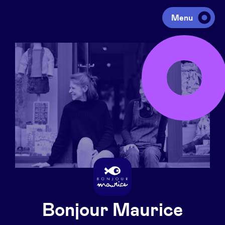
Menu
Investeren
Fondsen ophalen
Portfolio
Agenda
Over ons
Bonjour Maurice