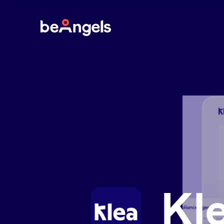
BeAngels
Kl