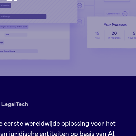
LegalTech
de eerste wereldwijde oplossing voor het
an juridische entiteiten op basis van AI.