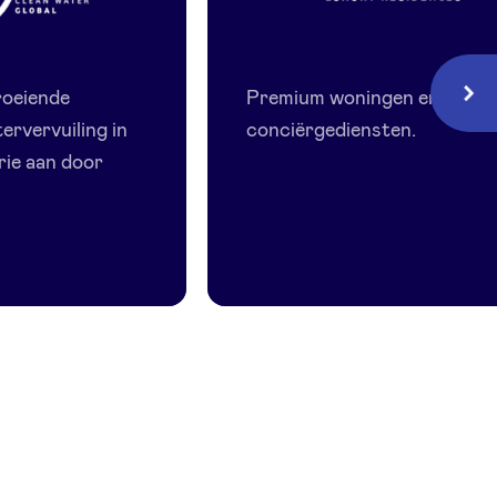
erGlobal
Europea
Residences
roeiende
Premium woningen en
Volg
ervervuiling in
conciërgediensten.
rie aan door