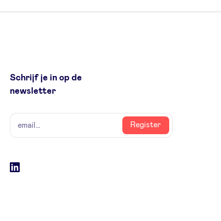
Schrijf je in op de
newsletter
naam
email
Register
Social
LinkedIn
accounts