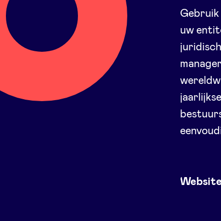
Gebruik 
uw entit
juridisc
manager 
wereldwi
jaarlijk
bestuurs
eenvoud
Websit