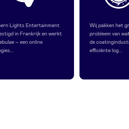
Northern
CleanWat
Lights
ern Lights Entertainment
Wij pakken het g
Entertainment
estigd in Frankrijk en werkt
probleem van wat
ebulae – een online
de coatingindust
gies...
efficiënte log...