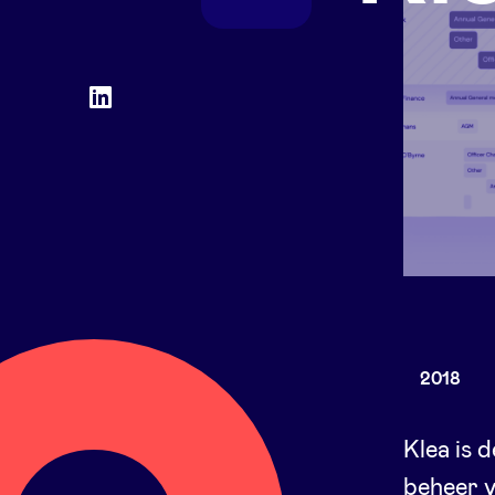
Social
LinkedIn
accounts
2018
Klea is 
beheer v