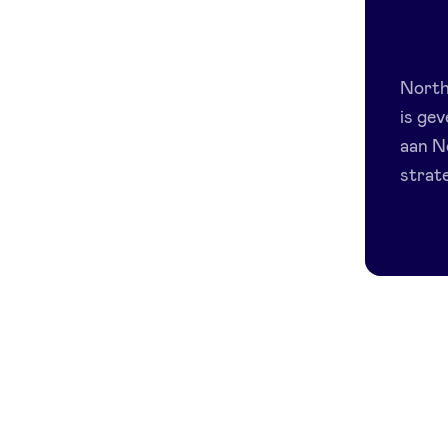
North
is gev
aan N
strate