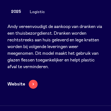
2025
Logistic
Nieuws
Andy vereenvoudigt de aankoop van dranken via
een thuisbezorgdienst. Dranken worden
rechtstreeks aan huis geleverd en lege kratten
Voordelen
worden bij volgende leveringen weer
meegenomen. Dit model maakt het gebruik van
BeAngels Academy
glazen flessen toegankelijker en helpt plastic
afval te verminderen.
BeAngels Luxemburg
Website
NXT Brussels - Investeerders groep
Pooling Services