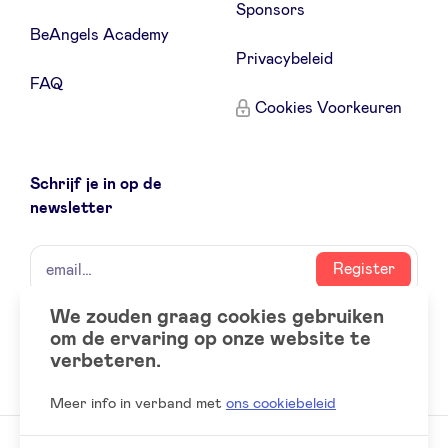
Sponsors
BeAngels Academy
Privacybeleid
FAQ
Cookies Voorkeuren
Schrijf je in op de
newsletter
naam
email
Register
We zouden graag cookies gebruiken
om de ervaring op onze website te
Social
LinkedIn
verbeteren.
accounts
Meer info in verband met
ons cookiebeleid