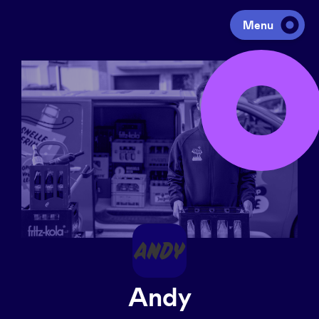
Menu
Investeren
Fondsen ophalen
Portfolio
Agenda
Over ons
Andy