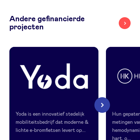
LinkedIn
Andere gefinancierde
projecten
Yoda
HeartKinet
Volgende
Yoda is een innovatief stedelijk
Hun gepaten
mobiliteitsbedrijf dat moderne &
metingen va
lichte e-bromfietsen levert op...
hemodynamis
hart, o...