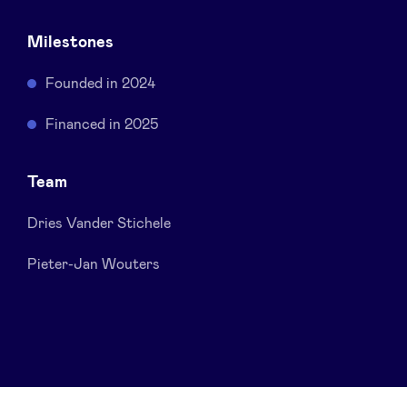
Sponsors
Milestones
Privacy Policy
Founded in 2024
Financed in 2025
BeAngels x PMV
Team
My Portofolio
Dries Vander Stichele
Toegang 'dealflow' investeerder
Pieter-Jan Wouters
Health Expert Circle
nl
fr
en