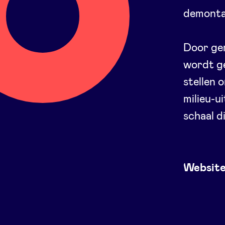
demonta
Door ger
wordt g
stellen 
milieu-u
schaal d
Websit