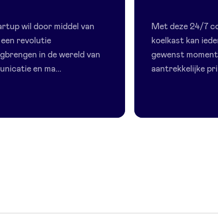
Levita
Smart
Fridge
artup wil door middel van
Met deze 24/7 c
 een revolutie
koelkast kan iede
gbrengen in de wereld van
gewenst moment 
nicatie en ma...
aantrekkelijke prij