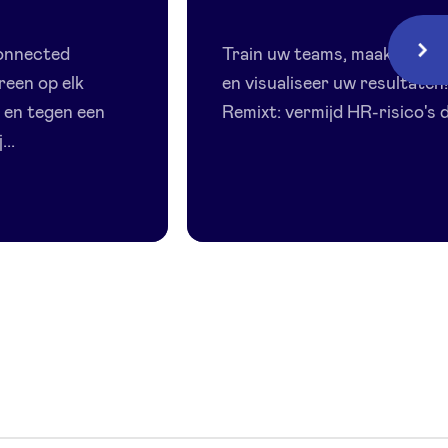
Remixt
onnected
Train uw teams, maak de vloe
Volg
reen op elk
en visualiseer uw resultaten
en tegen een
Remixt: vermijd HR-risico's di
...