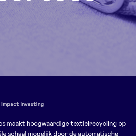
Impact Investing
cs maakt hoogwaardige textielrecycling op
ële schaal mogelijk door de automatische