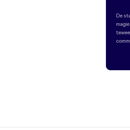
De st
magie
tewee
commu