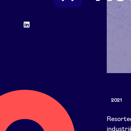
Social
LinkedIn
accounts
2021
Resorte
industri