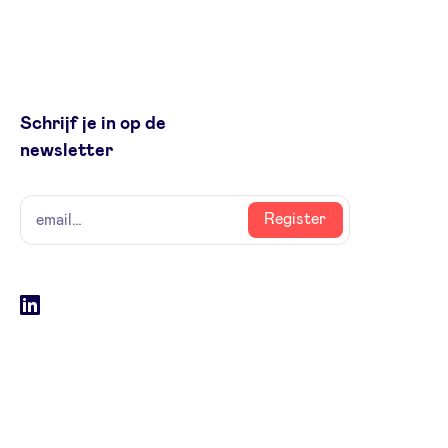
Schrijf je in op de
newsletter
naam
email
Register
Social
LinkedIn
accounts