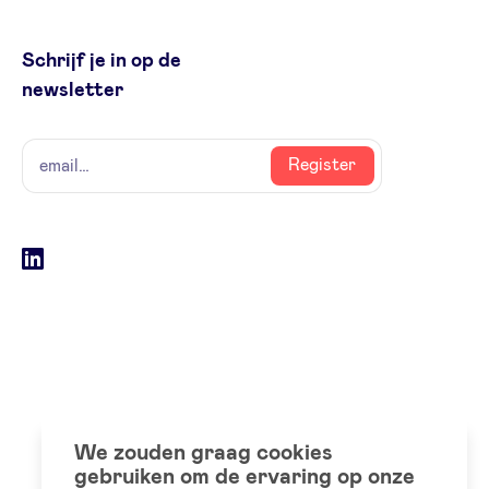
Schrijf je in op de
newsletter
naam
email
Register
Social
LinkedIn
accounts
We zouden graag cookies
gebruiken om de ervaring op onze