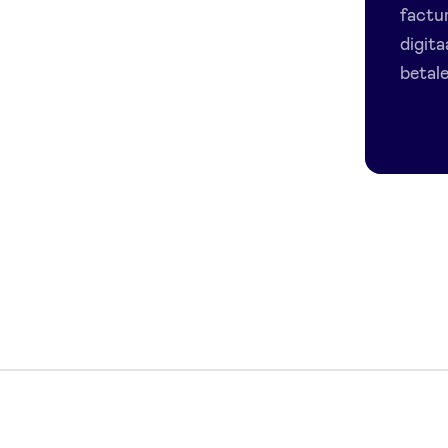
factu
digita
betale