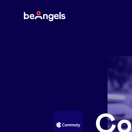
BeAngels
Co