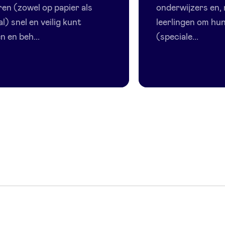
ren (zowel op papier als
onderwijzers en, 
al) snel en veilig kunt
leerlingen om hu
n en beh...
(speciale...