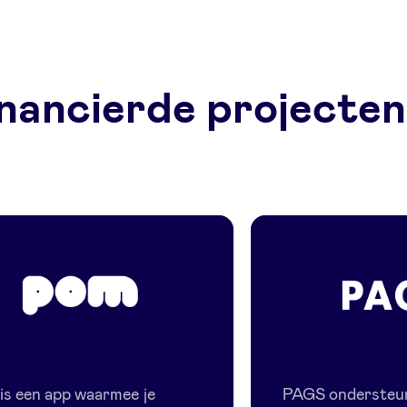
nancierde projecten
POM
Pags
s een app waarmee je
PAGS ondersteun