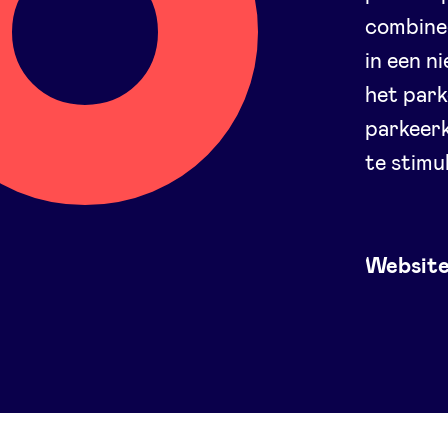
combine
in een n
het park
parkeerk
te stimu
Websit