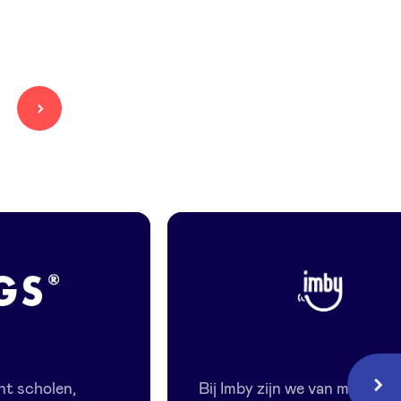
Imby
t scholen,
Bij Imby zijn we van mening 
Volg