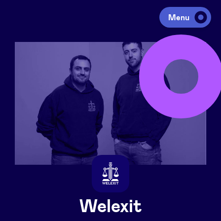
Menu
Investeren
Fondsen ophalen
Portfolio
Agenda
Over ons
Welexit