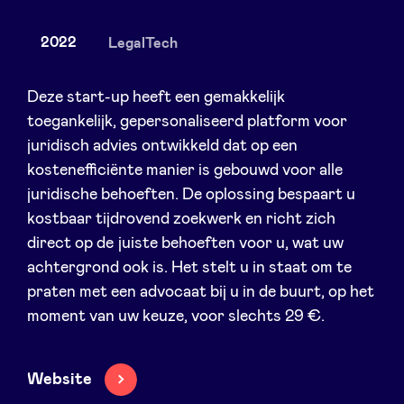
2022
LegalTech
Nieuws
Deze start-up heeft een gemakkelijk
toegankelijk, gepersonaliseerd platform voor
juridisch advies ontwikkeld dat op een
Voordelen
kostenefficiënte manier is gebouwd voor alle
juridische behoeften. De oplossing bespaart u
BeAngels Academy
kostbaar tijdrovend zoekwerk en richt zich
direct op de juiste behoeften voor u, wat uw
BeAngels Luxemburg
achtergrond ook is. Het stelt u in staat om te
praten met een advocaat bij u in de buurt, op het
NXT Brussels - Investeerders groep
moment van uw keuze, voor slechts 29 €.
Pooling Services
Website