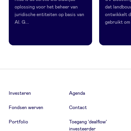
oplossing voor het beheer van
dat landbo
juridische entiteiten op basis van
ontwikkelt d
AI. G...
gebruikt om 
Investeren
Agenda
Fondsen werven
Contact
Portfolio
Toegang 'dealflow'
investeerder