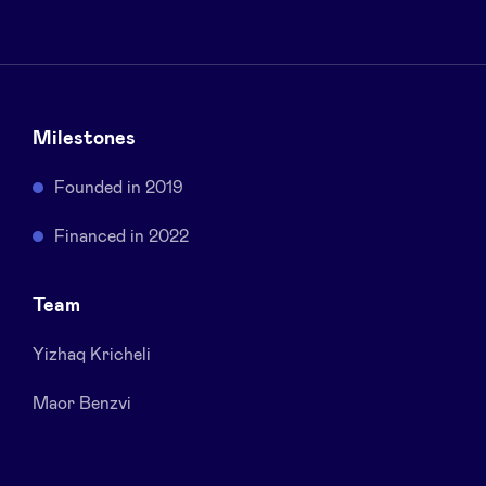
Sponsors
Privacy Policy
Milestones
BeAngels x PMV
Founded in 2019
My Portofolio
Financed in 2022
Toegang 'dealflow' investeerder
Team
Health Expert Circle
Yizhaq Kricheli
Maor Benzvi
nl
fr
en