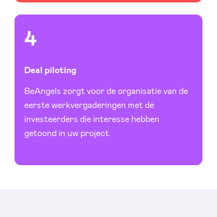
Deal piloting
BeAngels zorgt voor de organisatie van de
eerste werkvergaderingen met de
investeerders die interesse hebben
getoond in uw project.