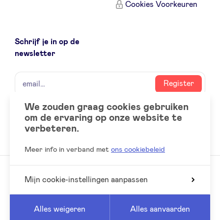
Cookies Voorkeuren
Schrijf je in op de
newsletter
naam
email
Register
We zouden graag cookies gebruiken
om de ervaring op onze website te
Social
LinkedIn
verbeteren.
accounts
Meer info in verband met
ons cookiebeleid
Mijn cookie-instellingen aanpassen
© 2026 BeAngels, alle rechten voorbehouden
Reed
Website by
Alles weigeren
Alles aanvaarden