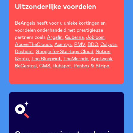
Uitzonderlijke voordelen
BeAngels heeft voor u unieke kortingen en
voordelen onderhandeld met prestigieuze
partners zoals
Argafin
,
Guberna
,
Jobloom
,
AboveTheClouds
,
Axentys
,
PMV
,
BDO
,
Calysta
,
Dashdot
,
Google for Startups Cloud
,
Notion
,
Qonto
,
The Blueprint
,
TheMerode
,
Apptweak
,
BeCentral
,
CMS
,
Hubspot
,
Penbox
&
Stripe
.