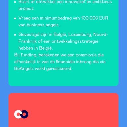
Start of ontwikkel een innovatief en ambitieus
project.
Vraag een minimumbedrag van 100.000 EUR
van business angels.
Gevestigd zijn in België, Luxemburg, Noord-
Frankrijk of een ontwikkelingsstrategie
hebben in België.
Bij funding, berekenen we een commissie die
afhankelijk is van de financiële inbreng die via
BeAngels werd gerealiseerd.