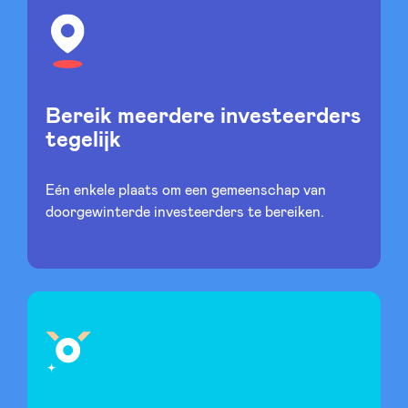
Sponsors
Privacy Policy
Bereik meerdere investeerders
BeAngels x PMV
tegelijk
My Portofolio
Eén enkele plaats om een gemeenschap van
doorgewinterde investeerders te bereiken.
Toegang 'dealflow' investeerder
Health Expert Circle
nl
fr
en