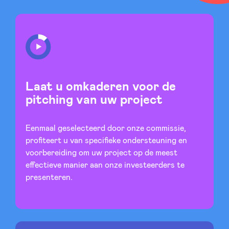
Nieuws
Voordelen
Laat u omkaderen voor de
pitching van uw project
BeAngels Academy
Eenmaal geselecteerd door onze commissie,
profiteert u van specifieke ondersteuning en
BeAngels Luxemburg
voorbereiding om uw project op de meest
effectieve manier aan onze investeerders te
NXT Brussels - Investeerders groep
presenteren.
Pooling Services