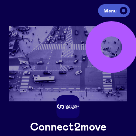
Menu
Investeren
Fondsen ophalen
Portfolio
Agenda
Over ons
Connect2move