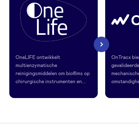
LinkedIn
OneLife
OnTracx
Volgende
OneLIFE ontwikkelt
OnTracx bie
multienzymatische
gevalideerd
reinigingsmiddelen om biofilms op
mechanische 
chirurgische instrumenten en...
omstandighe