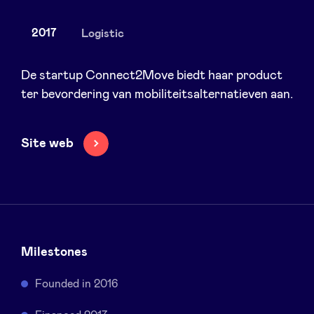
2017
Logistic
Nieuws
De startup Connect2Move biedt haar product
ter bevordering van mobiliteitsalternatieven aan.
Voordelen
Site web
BeAngels Academy
BeAngels Luxemburg
NXT Brussels - Investeerders groep
Milestones
Founded in 2016
Pooling Services