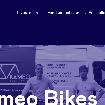
Main
Investeren
Fondsen ophalen
Portfoli
navigation
meo Bikes