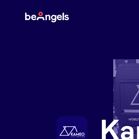
BeAngels
Ka