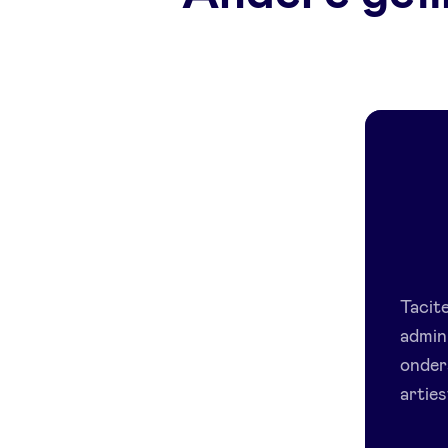
Tacit
admin
onder
arties