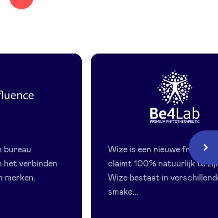
nce
Be4Lab
-
n bureau
Wize is een nieuwe frisdrank
Volg
Wise
n het verbinden
claimt 100% natuurlijk te zij
en merken.
Wize bestaat in verschillend
smake...