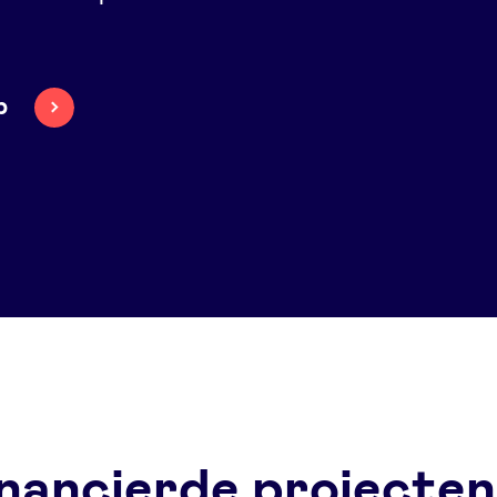
b
nancierde projecten