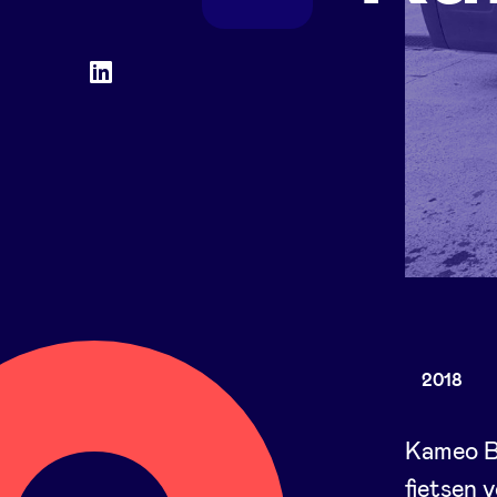
Social
LinkedIn
accounts
2018
Kameo Bi
fietsen 