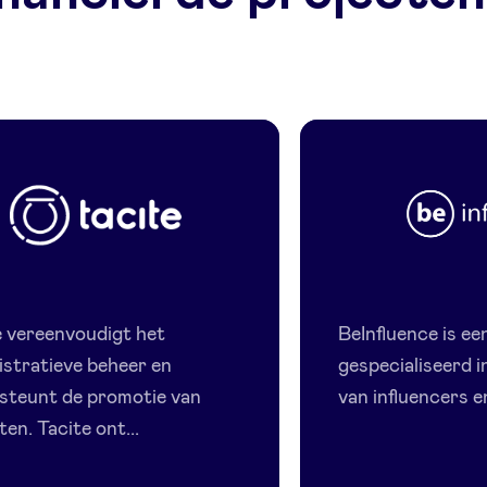
Tacite
Beinflue
e vereenvoudigt het
BeInfluence is ee
istratieve beheer en
gespecialiseerd i
steunt de promotie van
van influencers 
ten. Tacite ont...