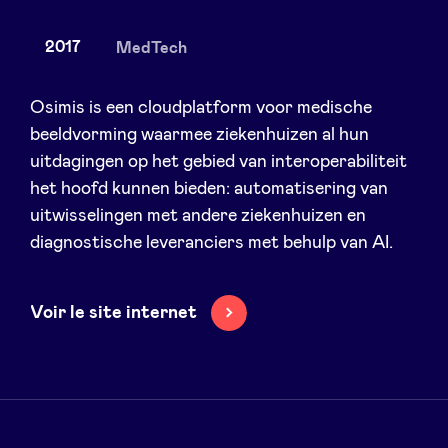
2017
MedTech
Nieuws
Osimis is een cloudplatform voor medische
beeldvorming waarmee ziekenhuizen al hun
uitdagingen op het gebied van interoperabiliteit
Voordelen
het hoofd kunnen bieden: automatisering van
uitwisselingen met andere ziekenhuizen en
BeAngels Academy
diagnostische leveranciers met behulp van AI.
BeAngels Luxemburg
Voir le site internet
NXT Brussels - Investeerders groep
Pooling Services