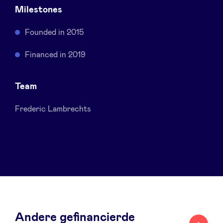
Milestones
Sponsors
Founded in 2015
Privacy Policy
Financed in 2019
BeAngels x PMV
Team
My Portofolio
Frederic Lambrechts
Toegang 'dealflow' investeerder
Health Expert Circle
nl
fr
en
Andere gefinancierde