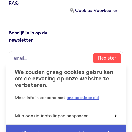
FAQ
Cookies Voorkeuren
Schrijf je in op de
newsletter
naam
email
Register
We zouden graag cookies gebruiken
om de ervaring op onze website te
Social
LinkedIn
verbeteren.
accounts
Meer info in verband met
ons cookiebeleid
Mijn cookie-instellingen aanpassen
© 2026 BeAngels, alle rechten voorbehouden
Reed
Website by