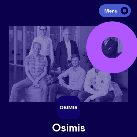
Menu
Investeren
Fondsen ophalen
Portfolio
Agenda
Over ons
Osimis