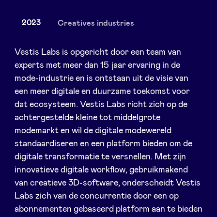
2023
Creatives industries
Nieuws
Vestis Labs is opgericht door een team van
experts met meer dan 15 jaar ervaring in de
mode-industrie en is ontstaan ​​uit de visie van
Voordelen
een meer digitale en duurzame toekomst voor
dat ecosysteem. Vestis Labs richt zich op de
BeAngels Academy
achtergestelde kleine tot middelgrote
modemarkt en wil de digitale modewereld
BeAngels Luxemburg
standaardiseren en een platform bieden om de
digitale transformatie te versnellen. Met zijn
NXT Brussels - Investeerders groep
innovatieve digitale workflow, gebruikmakend
van creatieve 3D-software, onderscheidt Vestis
Labs zich van de concurrentie door een op
Pooling Services
abonnementen gebaseerd platform aan te bieden