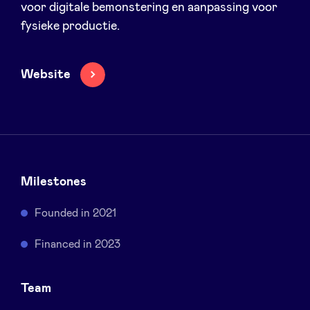
voor digitale bemonstering en aanpassing voor
Sponsors
fysieke productie.
Privacy Policy
Website
BeAngels x PMV
My Portofolio
Milestones
Toegang 'dealflow' investeerder
Founded in 2021
Health Expert Circle
Financed in 2023
nl
fr
Team
en