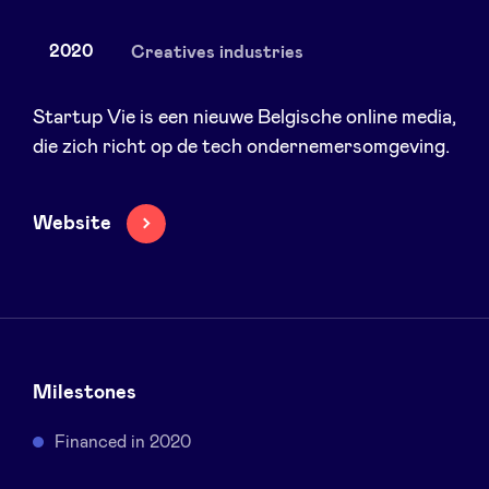
2020
Creatives industries
Nieuws
Startup Vie is een nieuwe Belgische online media,
die zich richt op de tech ondernemersomgeving.
Voordelen
Website
BeAngels Academy
BeAngels Luxemburg
NXT Brussels - Investeerders groep
Milestones
Financed in 2020
Pooling Services