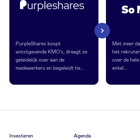
LinkedIn
PurpleShares
So
Volgende
Match
PurpleShares koopt
Met meer dan
winstgevende KMO’s, draagt ze
het rekruter
geleidelijk over aan de
over de hel
medewerkers en begeleidt he...
enkel...
Investeren
Agenda