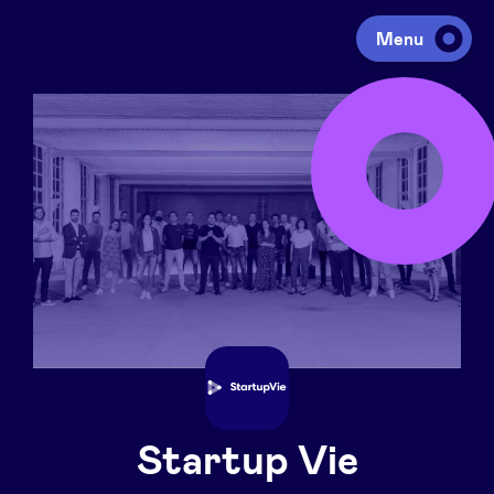
Menu
Investeren
Fondsen ophalen
Portfolio
Agenda
Over ons
Startup Vie