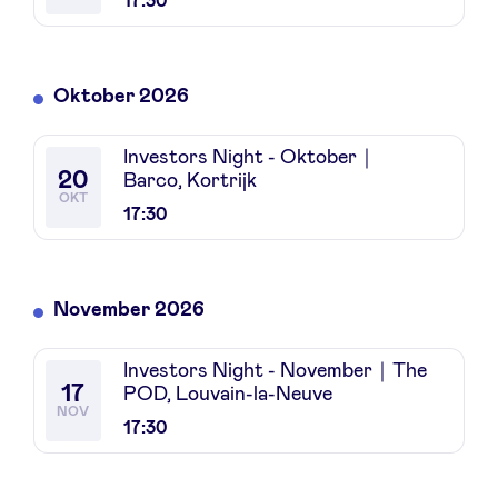
17:30
Oktober 2026
Nieuws
Investors Night - Oktober｜
20
Voordelen
Barco, Kortrijk
OKT
17:30
BeAngels Academy
November 2026
BeAngels Luxemburg
Investors Night - November｜The
NXT Brussels - Investeerders groep
17
POD, Louvain-la-Neuve
NOV
17:30
Pooling Services