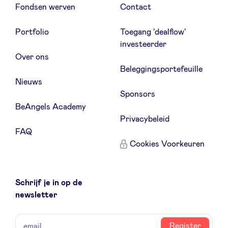
Fondsen werven
Contact
Portfolio
Toegang 'dealflow'
investeerder
Over ons
Beleggingsportefeuille
Nieuws
Sponsors
BeAngels Academy
Privacybeleid
FAQ
Cookies Voorkeuren
Schrijf je in op de
newsletter
naam
email
Register