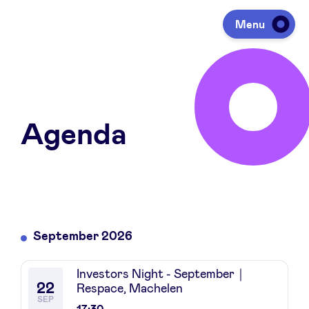
Menu
Investeren
Agenda
Fondsen ophalen
Portfolio
Agenda
September 2026
Investors Night - September｜
Over ons
22
Respace, Machelen
SEP