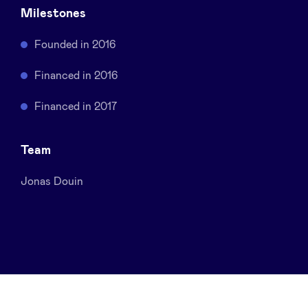
Milestones
Sponsors
Founded in 2016
Privacy Policy
Financed in 2016
BeAngels x PMV
Financed in 2017
My Portofolio
Team
Toegang 'dealflow' investeerder
Jonas Douin
Health Expert Circle
nl
fr
en