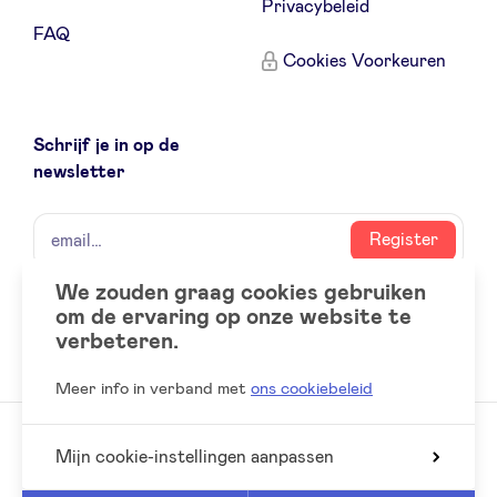
Privacybeleid
FAQ
Cookies Voorkeuren
Schrijf je in op de
newsletter
naam
email
Register
We zouden graag cookies gebruiken
om de ervaring op onze website te
Social
LinkedIn
verbeteren.
accounts
Meer info in verband met
ons cookiebeleid
Mijn cookie-instellingen aanpassen
© 2026 BeAngels, alle rechten voorbehouden