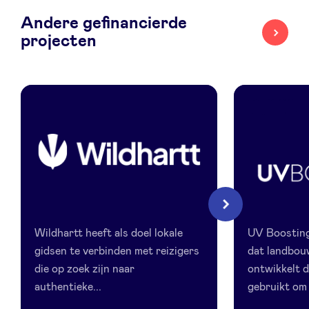
Andere gefinancierde
LinkedIn
projecten
Wildhartt
UV
Volgende
Boosting
Wildhartt heeft als doel lokale
UV Boosting 
gidsen te verbinden met reizigers
dat landbo
die op zoek zijn naar
ontwikkelt d
authentieke...
gebruikt om 