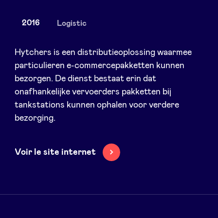
2016
Logistic
Nieuws
Hytchers is een distributieoplossing waarmee
particulieren e-commercepakketten kunnen
bezorgen. De dienst bestaat erin dat
Voordelen
onafhankelijke vervoerders pakketten bij
tankstations kunnen ophalen voor verdere
BeAngels Academy
bezorging.
BeAngels Luxemburg
Voir le site internet
NXT Brussels - Investeerders groep
Pooling Services