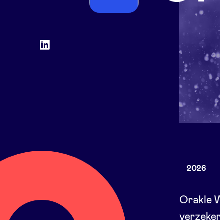
Social
LinkedIn
accounts
2026
Orakle 
verzeke