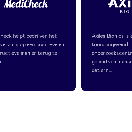
Medicheck
Axiles
Bionics
heck helpt bedrijven het
Axiles Bionics is 
everzuim op een positieve en
toonaangevend
ructieve manier terug te
onderzoekscentr
...
gebied van mensel
dat ern...