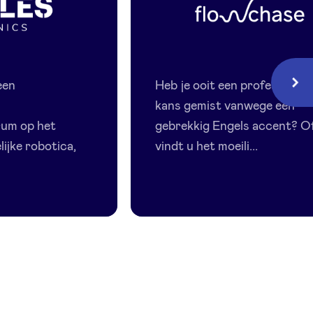
Flowchase
een
Heb je ooit een professionel
Volg
kans gemist vanwege een
um op het
gebrekkig Engels accent? O
ijke robotica,
vindt u het moeili...