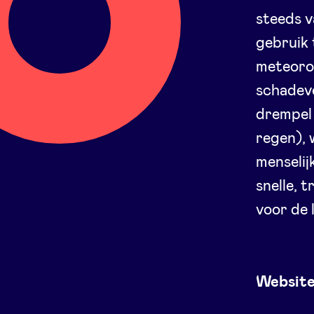
steeds v
gebruik 
meteoro
schadeve
drempel 
regen), 
menselij
snelle, 
voor de 
Websit