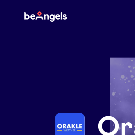
BeAngels
Or