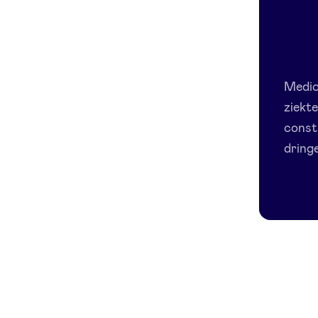
Medic
ziekt
const
dringe