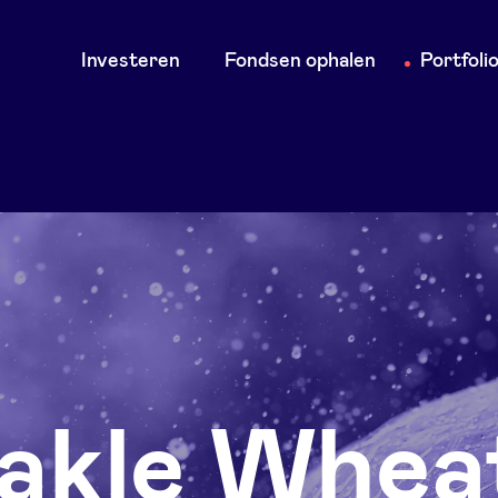
Main
Investeren
Fondsen ophalen
Portfoli
navigation
akle Whea