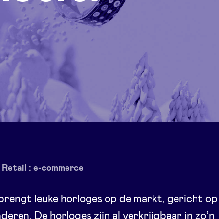
Retail : e-commerce
 brengt leuke horloges op de markt, gericht op
nderen. De horloges zijn al verkrijgbaar in zo’n