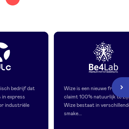
Be4Lab
-
isch bedrijf dat
Wize is een nieuwe frisdrank
Volg
Wise
s in express
claimt 100% natuurlijk te zij
r industriële
Wize bestaat in verschillend
smake...