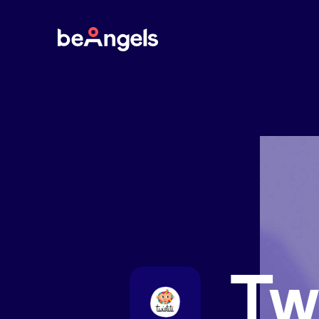
BeAngels
Twi