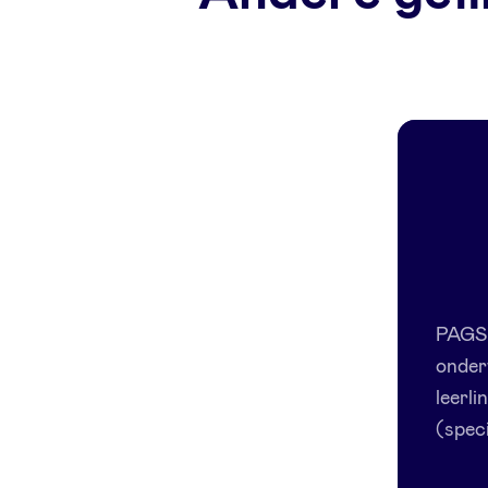
PAGS 
onderw
leerl
(speci