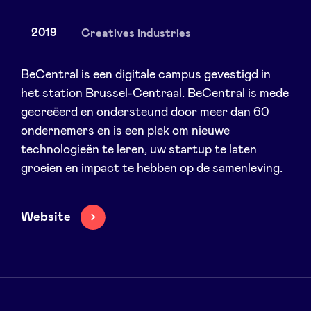
2019
Creatives industries
Nieuws
BeCentral is een digitale campus gevestigd in
het station Brussel-Centraal. BeCentral is mede
gecreëerd en ondersteund door meer dan 60
Voordelen
ondernemers en is een plek om nieuwe
technologieën te leren, uw startup te laten
BeAngels Academy
groeien en impact te hebben op de samenleving.
BeAngels Luxemburg
Website
NXT Brussels - Investeerders groep
Pooling Services