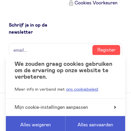
Cookies Voorkeuren
Schrijf je in op de
newsletter
naam
email
Register
We zouden graag cookies gebruiken
om de ervaring op onze website te
Social
LinkedIn
verbeteren.
accounts
Meer info in verband met
ons cookiebeleid
Mijn cookie-instellingen aanpassen
© 2026 BeAngels, alle rechten voorbehouden
Reed
Website by
Alles weigeren
Alles aanvaarden