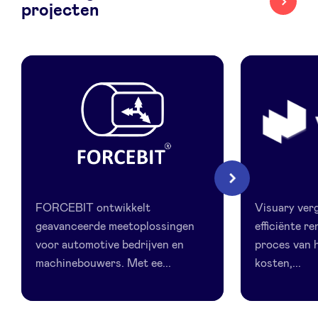
projecten
LinkedIn
Forcebit
Visuary
Volgende
FORCEBIT ontwikkelt
Visuary verg
geavanceerde meetoplossingen
efficiënte r
voor automotive bedrijven en
proces van h
machinebouwers. Met ee...
kosten,...