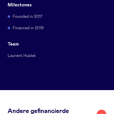
Milestones
Sponsors
Founded in 2017
Privacy Policy
Financed in 2019
BeAngels x PMV
Team
My Portofolio
Laurent Hublet
Toegang 'dealflow' investeerder
Health Expert Circle
nl
fr
en
Andere gefinancierde