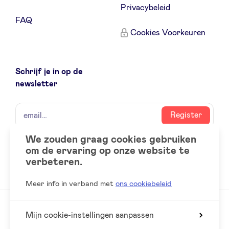
Privacybeleid
FAQ
Cookies Voorkeuren
Schrijf je in op de
newsletter
naam
email
Register
We zouden graag cookies gebruiken
om de ervaring op onze website te
Social
LinkedIn
verbeteren.
accounts
Meer info in verband met
ons cookiebeleid
Mijn cookie-instellingen aanpassen
© 2026 BeAngels, alle rechten voorbehouden