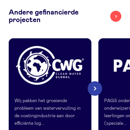
Andere gefinancierde
LinkedIn
projecten
CleanWaterGlobal
Pags
Volgende
Wij pakken het groeiende
PAGS onder
probleem van watervervuiling in
onderwijzers
de coatingindustrie aan door
leerlingen 
efficiënte log...
(speciale...