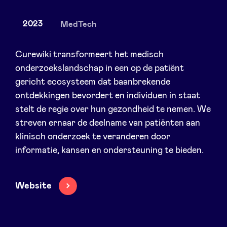
2023
MedTech
Nieuws
Curewiki transformeert het medisch
onderzoekslandschap in een op de patiënt
gericht ecosysteem dat baanbrekende
Voordelen
ontdekkingen bevordert en individuen in staat
stelt de regie over hun gezondheid te nemen. We
BeAngels Academy
streven ernaar de deelname van patiënten aan
klinisch onderzoek te veranderen door
BeAngels Luxemburg
informatie, kansen en ondersteuning te bieden.
NXT Brussels - Investeerders groep
Website
Pooling Services