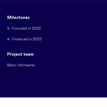
Sponsors
Milestones
Privacy Policy
Founded in 2022
BeAngels x PMV
Financed in 2023
My Portofolio
Project team
Toegang 'dealflow' investeerder
Marc Verhaeren
Health Expert Circle
nl
fr
en