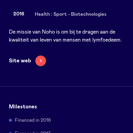
2016
Health : Sport - Biotechnologies
Nieuws
De missie van Noho is om bij te dragen aan de
kwaliteit van leven van mensen met lymfoedeem.
Voordelen
Site web
BeAngels Academy
BeAngels Luxemburg
NXT Brussels - Investeerders groep
Milestones
Financed in 2016
Pooling Services