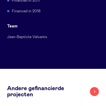
Financed in 2017
Sponsors
Financed in 2018
Privacy Policy
Team
BeAngels x PMV
Jean-Baptiste Valsamis
My Portofolio
Toegang 'dealflow' investeerder
Health Expert Circle
Andere gefinancierde
nl
fr
projecten
en