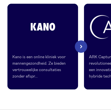
LinkedIn
Kano
ARK
Volgende
Capture
Kano is een online kliniek voor
ARK Captur
Solutions
mannengezondheid. Ze bieden
revolutione
vertrouwelijke consultaties
een innovati
zonder afspr...
hybride tech