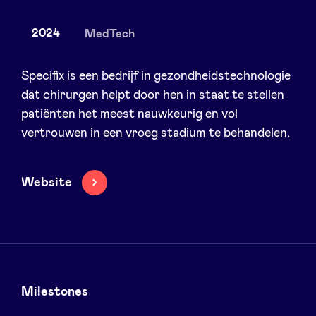
2024
MedTech
Nieuws
Specifix is een bedrijf in gezondheidstechnologie
dat chirurgen helpt door hen in staat te stellen
patiënten het meest nauwkeurig en vol
Voordelen
vertrouwen in een vroeg stadium te behandelen.
BeAngels Academy
Website
BeAngels Luxemburg
NXT Brussels - Investeerders groep
Pooling Services
Milestones