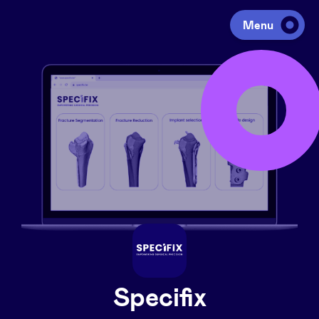
Menu
Investeren
Fondsen ophalen
Portfolio
Agenda
Over ons
Specifix