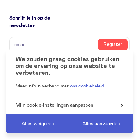
Schrijf je in op de
newsletter
naam
email
Register
We zouden graag cookies gebruiken
om de ervaring op onze website te
Social
LinkedIn
verbeteren.
accounts
Meer info in verband met
ons cookiebeleid
Mijn cookie-instellingen aanpassen
© 2026 BeAngels, alle rechten voorbehouden
Reed
Website by
Alles weigeren
Alles aanvaarden