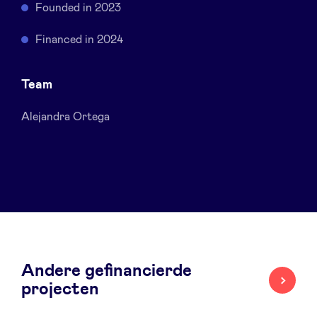
Founded in 2023
Sponsors
Financed in 2024
Privacy Policy
Team
BeAngels x PMV
Alejandra Ortega
My Portofolio
Toegang 'dealflow' investeerder
Health Expert Circle
Andere gefinancierde
nl
fr
projecten
en