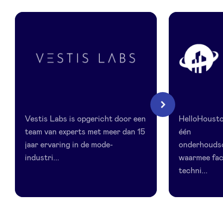
LinkedIn
Vestis
HelloHoust
Volgende
Labs
Vestis Labs is opgericht door een
HelloHouston
team van experts met meer dan 15
één
jaar ervaring in de mode-
onderhoud
industri...
waarmee fac
techni...