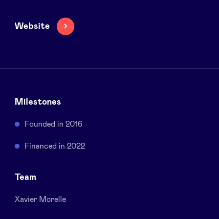
Sponsors
Website
Privacy Policy
BeAngels x PMV
My Portofolio
Milestones
Founded in 2016
Toegang 'dealflow' investeerder
Financed in 2022
Health Expert Circle
Team
nl
fr
Xavier Morelle
en