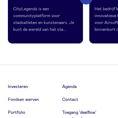
CityLegends is een
Het bedrijf
communityplatform voor
innovatieve
stadsatleten en kunstenaars. Je
voor Airsoft
kunt de wereld van het sta...
binnenkort o
Investeren
Agenda
Fondsen werven
Contact
Portfolio
Toegang 'dealflow'