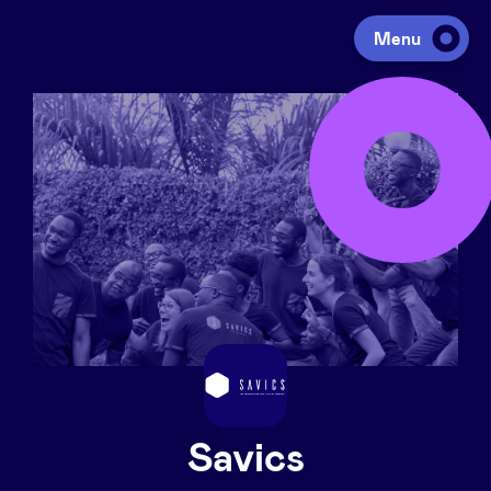
Menu
Investeren
Fondsen ophalen
Portfolio
Agenda
Over ons
Savics