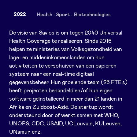
2022
Health : Sport - Biotechnologies
Nieuws
De visie van Savics is om tegen 2040 Universal
Health Coverage te realiseren. Sinds 2016
helpen ze ministeries van Volksgezondheid van
Voordelen
lage- en middeninkomenslanden om hun
activiteiten te verschuiven van een papieren
BeAngels Academy
systeem naar een real-time digitaal
gegevensbeheer. Hun groeiende team (25 FTE's)
BeAngels Luxemburg
heeft projecten behandeld en/of hun eigen
software geïnstalleerd in meer dan 21 landen in
NXT Brussels - Investeerders groep
Afrika en Zuidoost-Azië. De startup wordt
ondersteund door of werkt samen met WHO,
UNOPS, CDC, USAID, UCLouvain, KULeuven,
Pooling Services
UNamur, enz.