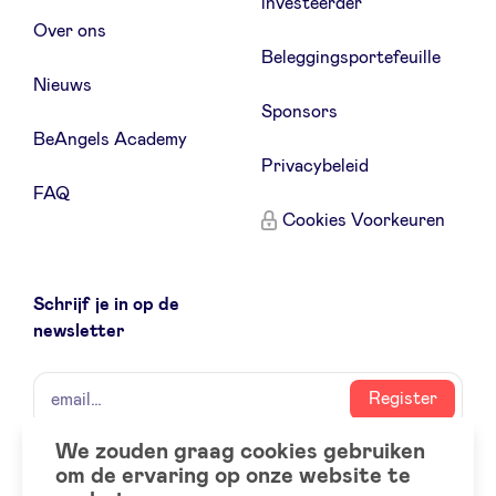
investeerder
Over ons
Beleggingsportefeuille
Nieuws
Sponsors
BeAngels Academy
Privacybeleid
FAQ
Cookies Voorkeuren
Schrijf je in op de
newsletter
naam
email
Register
We zouden graag cookies gebruiken
om de ervaring op onze website te
Social
LinkedIn