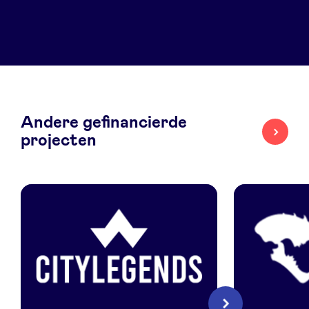
LinkedIn
Andere gefinancierde
projecten
CityLegends
Warq
Volgende