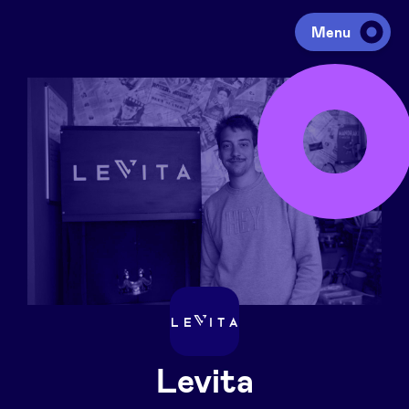
Menu
Investeren
Fondsen ophalen
Portfolio
Agenda
Over ons
Levita