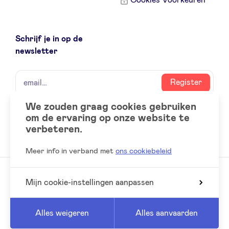
Schrijf je in op de
newsletter
naam
email
Register
We zouden graag cookies gebruiken
om de ervaring op onze website te
Social
LinkedIn
verbeteren.
accounts
Meer info in verband met
ons cookiebeleid
Mijn cookie-instellingen aanpassen
© 2026 BeAngels, alle rechten voorbehouden
Reed
Website by
Alles weigeren
Alles aanvaarden