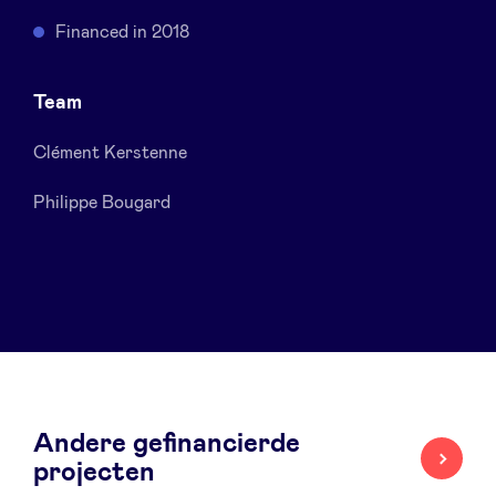
Sponsors
Financed in 2018
Privacy Policy
Team
Clément Kerstenne
BeAngels x PMV
Philippe Bougard
My Portofolio
Toegang 'dealflow' investeerder
Health Expert Circle
nl
fr
Andere gefinancierde
projecten
en