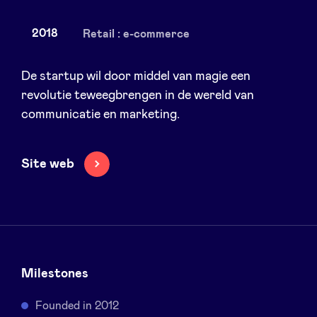
2018
Retail : e-commerce
Nieuws
De startup wil door middel van magie een
revolutie teweegbrengen in de wereld van
communicatie en marketing.
Voordelen
BeAngels Academy
Site web
BeAngels Luxemburg
NXT Brussels - Investeerders groep
Milestones
Pooling Services
Founded in 2012