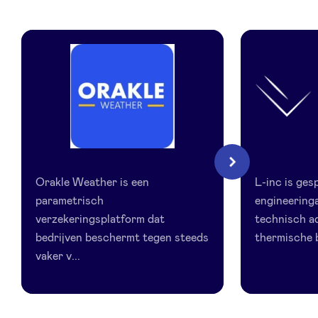
LinkedIn
Orakle
L-
Volgende
Wheater
inc
Orakle Weather is een
L-inc is ges
parametrisch
engineeringa
verzekeringsplatform dat
technisch a
bedrijven beschermt tegen steeds
thermische b
vaker v...