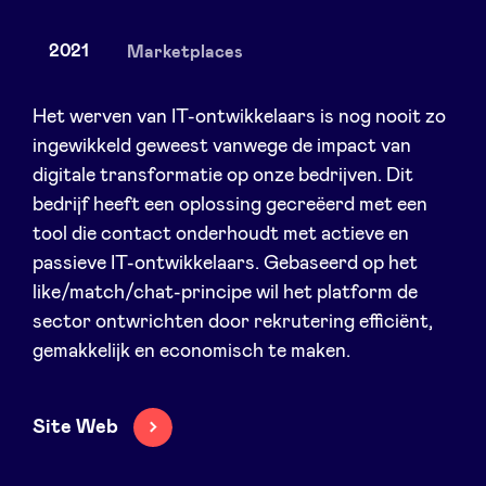
2021
Marketplaces
Nieuws
Het werven van IT-ontwikkelaars is nog nooit zo
ingewikkeld geweest vanwege de impact van
digitale transformatie op onze bedrijven. Dit
Voordelen
bedrijf heeft een oplossing gecreëerd met een
tool die contact onderhoudt met actieve en
BeAngels Academy
passieve IT-ontwikkelaars. Gebaseerd op het
like/match/chat-principe wil het platform de
BeAngels Luxemburg
sector ontwrichten door rekrutering efficiënt,
gemakkelijk en economisch te maken.
NXT Brussels - Investeerders groep
Site Web
Pooling Services