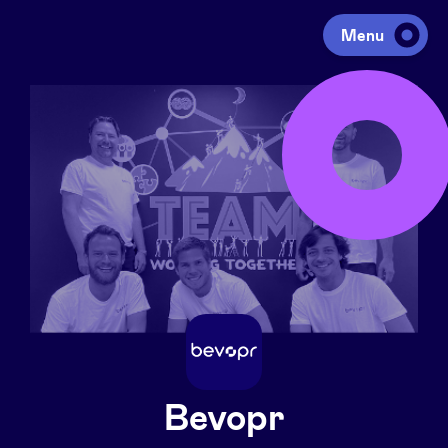
Menu
Investeren
Fondsen ophalen
Portfolio
Agenda
Over ons
Bevopr