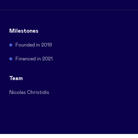
Sponsors
Privacy Policy
Milestones
BeAngels x PMV
Founded in 2019
Financed in 2021
My Portofolio
Team
Toegang 'dealflow' investeerder
Nicolas Christidis
Health Expert Circle
nl
fr
en