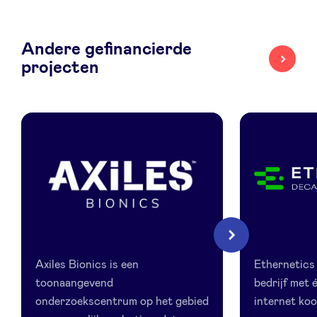
LinkedIn
Andere gefinancierde
projecten
Axiles
Ethernetic
Volgende
Bionics
Axiles Bionics is een
Ethernetics 
toonaangevend
bedrijf met 
onderzoekscentrum op het gebied
internet koo