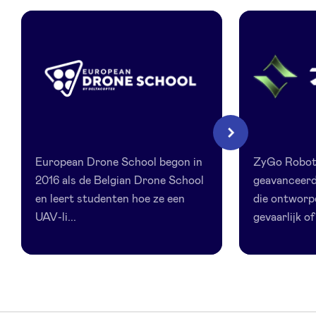
LinkedIn
European
Zygo
Volgende
Drone
European Drone School begon in
ZyGo Roboti
School
2016 als de Belgian Drone School
geavanceerd
en leert studenten hoe ze een
die ontworp
UAV-li...
gevaarlijk of 