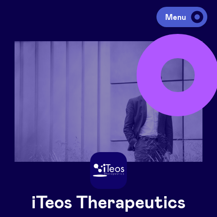
Menu
Investeren
Fondsen ophalen
Portfolio
Agenda
Over ons
iTeos Therapeutics