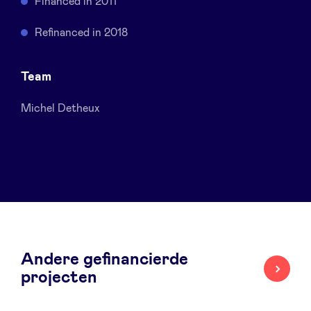
Financed in 2011
Sponsors
Refinanced in 2018
Privacy Policy
Team
BeAngels x PMV
Michel Detheux
My Portofolio
Toegang 'dealflow' investeerder
Health Expert Circle
Andere gefinancierde
nl
fr
projecten
en