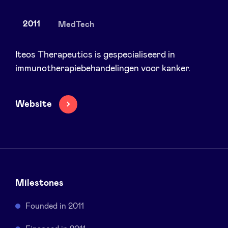
2011
MedTech
Nieuws
Iteos Therapeutics is gespecialiseerd in
immunotherapiebehandelingen voor kanker.
Voordelen
Website
BeAngels Academy
BeAngels Luxemburg
NXT Brussels - Investeerders groep
Milestones
Founded in 2011
Pooling Services