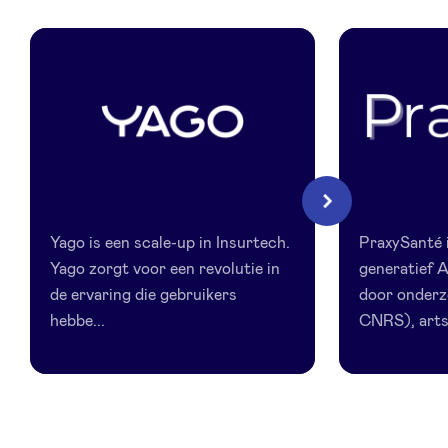
LinkedIn
Yago
Praxy.ai
Volgende
Yago is een scale-up in Insurtech.
PraxySanté 
Yago zorgt voor een revolutie in
generatief A
de ervaring die gebruikers
door onderz
hebbe...
CNRS), artse