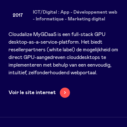
ICT/Digital : App - Développement web
2017
- Informatique - Marketing digital
Nieuws
Cloudalize MyGDaaS is een full-stack GPU
desktop-as-a-service-platform. Het biedt
Voordelen
resellerpartners (white label) de mogelijkheid om
direct GPU-aangedreven clouddesktops te
BeAngels Academy
implementeren met behulp van een eenvoudig,
intuïtief, zelfonderhoudend webportaal.
BeAngels Luxemburg
Voir le site internet
NXT Brussels - Investeerders groep
Pooling Services