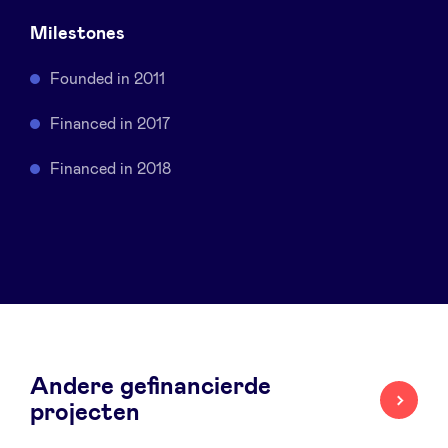
Sponsors
Milestones
Founded in 2011
Privacy Policy
Financed in 2017
BeAngels x PMV
Financed in 2018
My Portofolio
Toegang 'dealflow' investeerder
Health Expert Circle
Andere gefinancierde
nl
fr
projecten
en