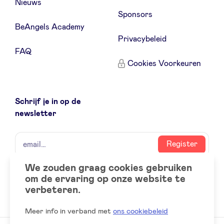
Nieuws
Sponsors
BeAngels Academy
Privacybeleid
FAQ
Cookies Voorkeuren
Schrijf je in op de
newsletter
naam
email
Register
We zouden graag cookies gebruiken
om de ervaring op onze website te
Social
LinkedIn
verbeteren.
accounts
Meer info in verband met
ons cookiebeleid