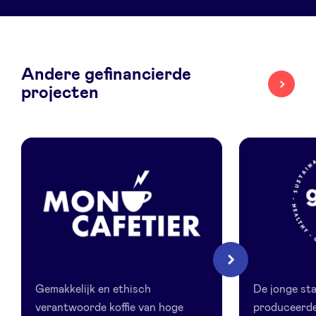
LinkedIn
Andere gefinancierde
projecten
Mon
Good
Volgende
Cafetier
Move
Gemakkelijk en ethisch
De jonge s
verantwoorde koffie van hoge
produceerde