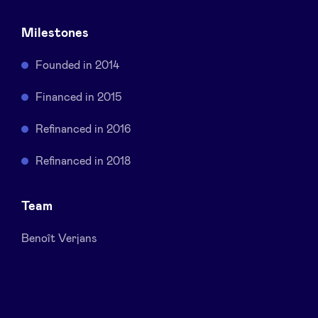
Sponsors
Milestones
Privacy Policy
Founded in 2014
Financed in 2015
BeAngels x PMV
Refinanced in 2016
My Portofolio
Refinanced in 2018
Toegang 'dealflow' investeerder
Team
Health Expert Circle
Benoît Verjans
nl
fr
en