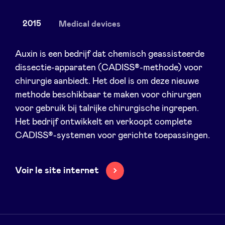
2015
Medical devices
Nieuws
Auxin is een bedrijf dat chemisch geassisteerde
dissectie-apparaten (CADISS®-methode) voor
chirurgie aanbiedt. Het doel is om deze nieuwe
Voordelen
methode beschikbaar te maken voor chirurgen
voor gebruik bij talrijke chirurgische ingrepen.
BeAngels Academy
Het bedrijf ontwikkelt en verkoopt complete
CADISS®-systemen voor gerichte toepassingen.
BeAngels Luxemburg
Voir le site internet
NXT Brussels - Investeerders groep
Pooling Services