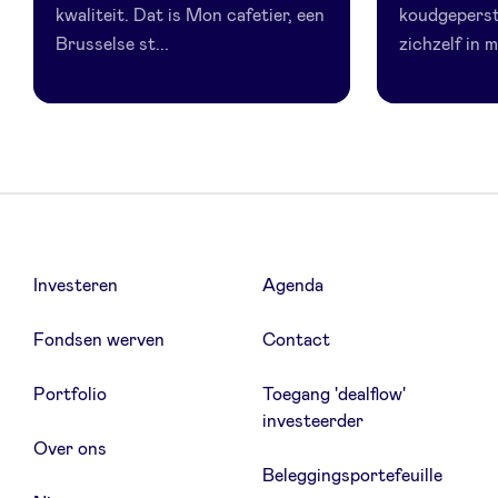
kwaliteit. Dat is Mon cafetier, een
koudgeperst
Brusselse st...
zichzelf in m
Investeren
Agenda
Fondsen werven
Contact
Portfolio
Toegang 'dealflow'
investeerder
Over ons
Beleggingsportefeuille