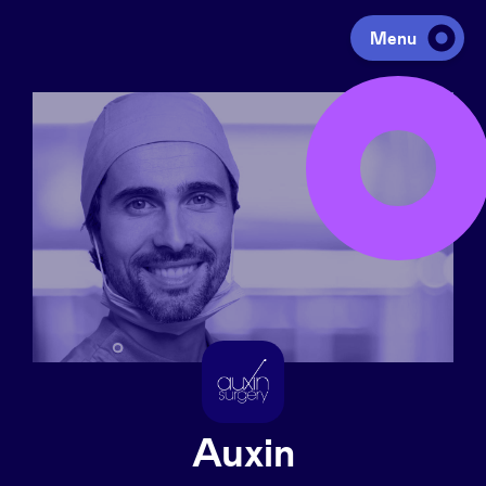
Menu
Investeren
Fondsen ophalen
Portfolio
Agenda
Over ons
Auxin