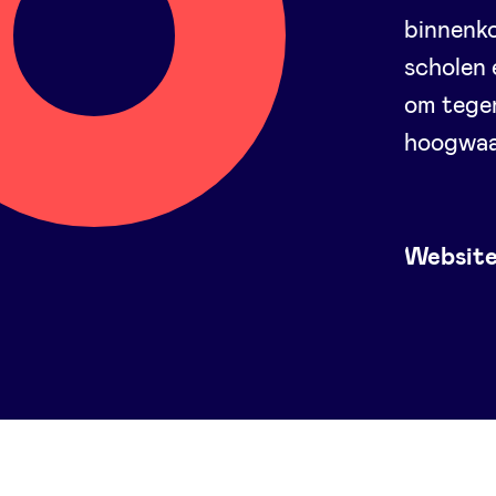
binnenko
scholen 
om tegen
hoogwaa
Websit