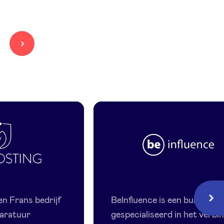
Beinfluence
en Frans bedrijf
BeInfluence is een bureau
Volg
aratuur
gespecialiseerd in het verbi