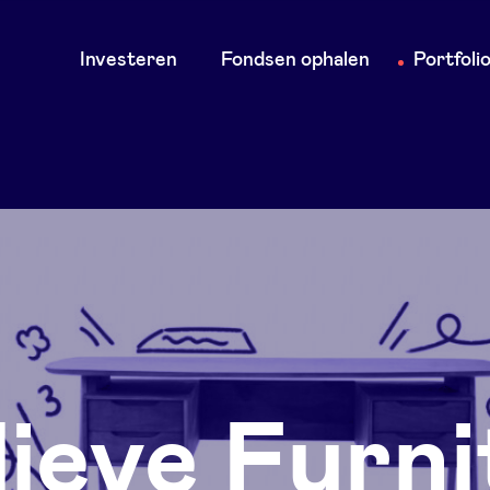
Main
Investeren
Fondsen ophalen
Portfoli
navigation
lieve Furn