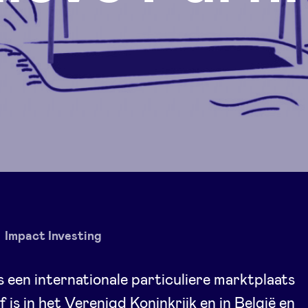
Impact Investing
is een internationale particuliere marktplaats
f is in het Verenigd Koninkrijk en in België en