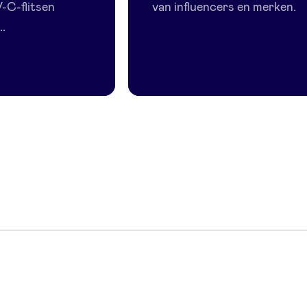
-C-flitsen
van influencers en merken.
..