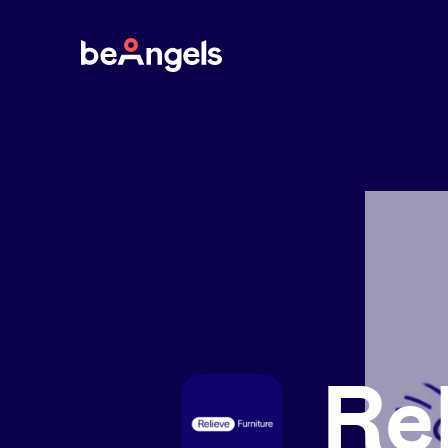
BeAngels
Re