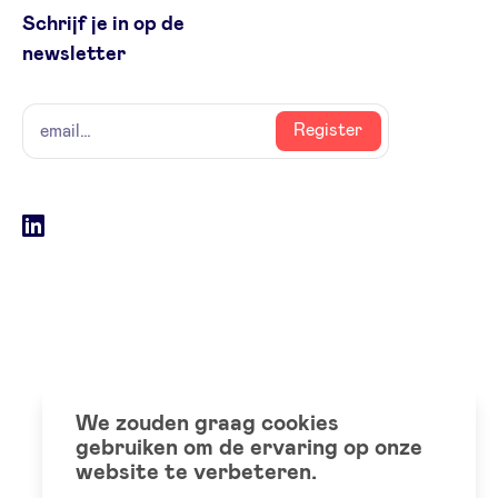
Schrijf je in op de
newsletter
naam
email
Register
Social
LinkedIn
accounts
We zouden graag cookies
gebruiken om de ervaring op onze
website te verbeteren.