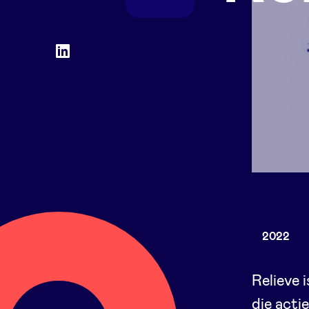
Social
LinkedIn
accounts
2022
Relieve 
die actie