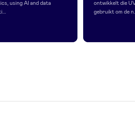
ics, using AI and data
ontwikkelt die UV
i...
gebruikt om de n.