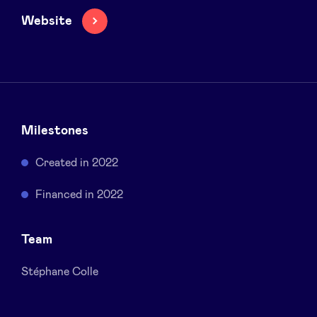
Sponsors
Website
Privacy Policy
BeAngels x PMV
Milestones
My Portofolio
Created in 2022
Accès Dealflow investisseur
Financed in 2022
Health Expert Circle
Team
Stéphane Colle
fr
en
nl