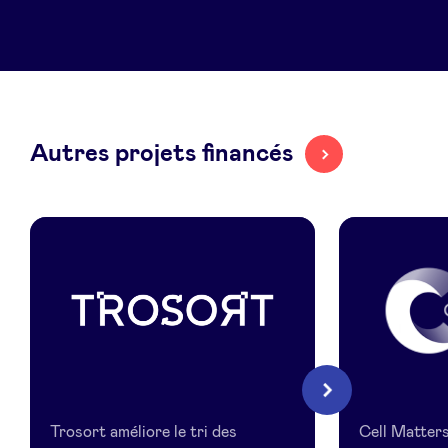
LinkedIn
Autres projets financés
Trosort
Cell
Suivant
Matters
Trosort améliore le tri des
Cell Matters