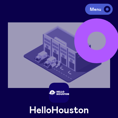
Menu
Investir
Lever des fonds
Portfolio
Agenda
À propos
HelloHouston