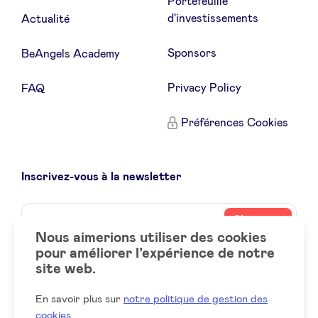
Portefeuille
d'investissements
Actualité
Sponsors
BeAngels Academy
Privacy Policy
FAQ
Préférences Cookies
Inscrivez-vous à la newsletter
Name
Votre
S’inscrire
adresse
Nous aimerions utiliser des cookies
email
pour améliorer l’expérience de notre
site web.
Social
LinkedIn
accounts
En savoir plus sur
notre politique de gestion des
cookies