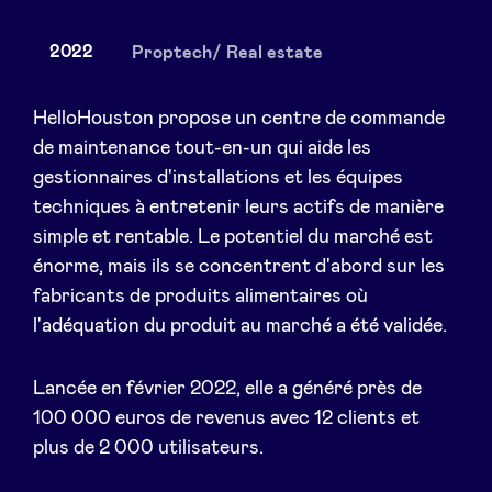
2022
Proptech/ Real estate
Actualités
HelloHouston propose un centre de commande
de maintenance tout-en-un qui aide les
gestionnaires d'installations et les équipes
Avantages
techniques à entretenir leurs actifs de manière
simple et rentable. Le potentiel du marché est
BeAngels Academy
énorme, mais ils se concentrent d'abord sur les
fabricants de produits alimentaires où
BeAngels Luxembourg
l'adéquation du produit au marché a été validée.
NXT Brussels - Groupe d'investissement
Lancée en février 2022, elle a généré près de
100 000 euros de revenus avec 12 clients et
Pooling Services
plus de 2 000 utilisateurs.