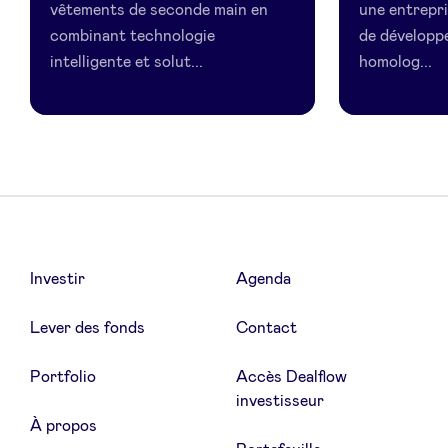
vêtements de seconde main en
une entrepri
combinant technologie
de développe
intelligente et solut...
homolog...
Investir
Agenda
Lever des fonds
Contact
Portfolio
Accès Dealflow
investisseur
À propos