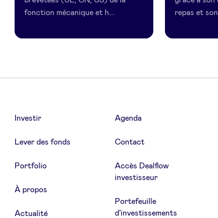
fonction mécanique et h...
repas et son 
Investir
Agenda
Lever des fonds
Contact
Portfolio
Accès Dealflow
investisseur
À propos
Portefeuille
d'investissements
Actualité