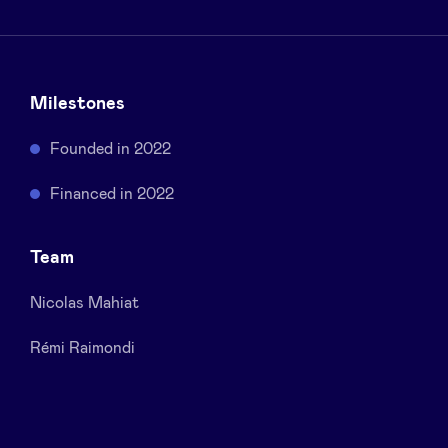
Sponsors
Privacy Policy
Milestones
BeAngels x PMV
Founded in 2022
Financed in 2022
My Portofolio
Team
Accès Dealflow investisseur
Nicolas Mahiat
Health Expert Circle
Rémi Raimondi
fr
en
nl