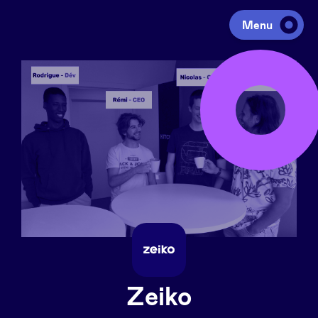
Menu
Investir
Lever des fonds
Portfolio
Agenda
À propos
Zeiko