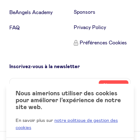
Sponsors
BeAngels Academy
Privacy Policy
FAQ
Préférences Cookies
Inscrivez-vous à la newsletter
Name
Votre
S’inscrire
adresse
Nous aimerions utiliser des cookies
email
pour améliorer l’expérience de notre
site web.
Social
LinkedIn
accounts
En savoir plus sur
notre politique de gestion des
cookies