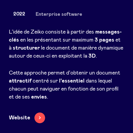
2022
Enterprise software
Actualités
L'idée de Zeiko consiste à partir des
messages-
clés
en les présentant sur maximum
3 pages
et
à
structurer
le document de manière dynamique
Avantages
autour de ceux-ci en exploitant la
3D
.
BeAngels Academy
Cette approche permet d'obtenir un document
attractif
centré sur
l'essentiel
dans lequel
BeAngels Luxembourg
chacun peut naviguer en fonction de son profil
et de ses
envies
.
NXT Brussels - Groupe d'investissement
Website
Pooling Services