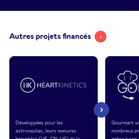
LinkedIn
Autres projets financés
HeartKinetics
Gourmart
Suivant
Développées pour les
Gourmart v
astronautes, leurs mesures
nombreux pr
brevetées (UE, CN, US) de la
grâce à son 