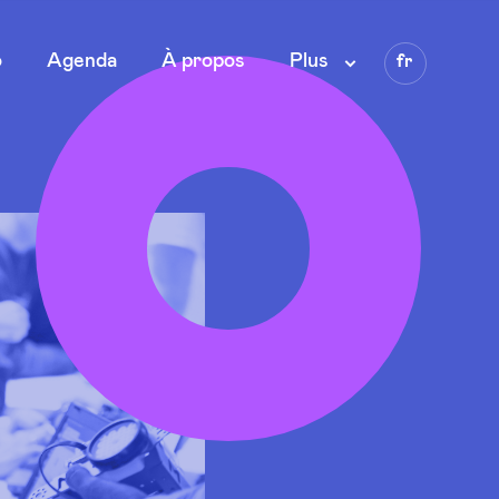
Language
o
Agenda
À propos
Plus
fr
en
nl