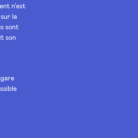
ent n'est
sur la
es sont
it son
 gare
ssible
a