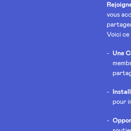
Rejoign
vous acc
partagea
Voici ce
Une C
membre
parta
Instal
pour i
Oppor
soutie