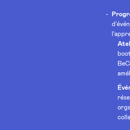
Progr
d'évé
l'appr
Atel
boot
BeCe
amél
Évé
rése
orga
coll