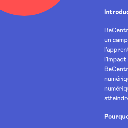
Introdu
BeCentra
un camp
l'appren
l'impact
BeCentra
numériqu
numériq
atteindr
Pourquo