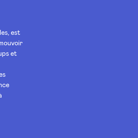
es, est
omouvoir
ups et
es
ance
à