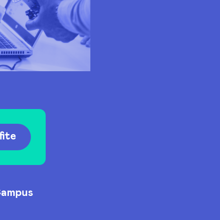
fite
 Campus