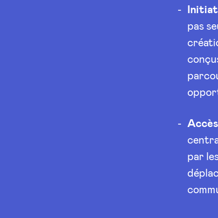
Initia
pas se
créati
conçus
parcou
opport
Accès
centra
par le
déplac
commun