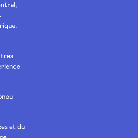
ntral,
s
rique.
utres
érience
conçu
ces et du
tre