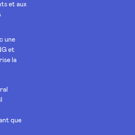
ts et aux
s
c une
NG et
ise la
ral
l
sant que