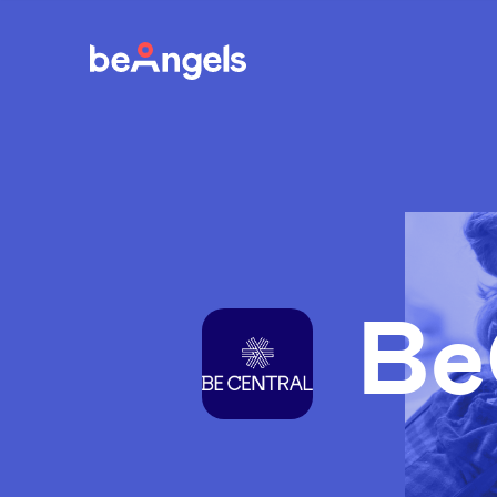
BeAngels
Be