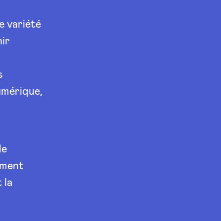
e variété
ir
s
umérique,
de
ement
 la