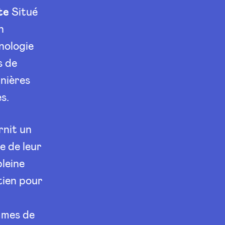
te
Situé
n
nologie
s de
nières
s.
rnit un
e de leur
pleine
tien pour
mmes de