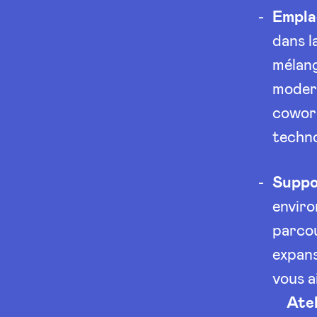
Empla
dans l
mélang
modern
cowork
techno
Suppo
enviro
parcou
expans
vous a
Atel