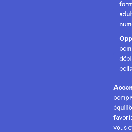
form
adul
num
Opp
comm
déci
coll
Accent
compre
équili
favori
vous e