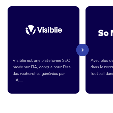
LinkedIn
Visiblie
So
Suivant
Match
Visiblie est une plateforme SEO
Avec plus de
basée sur l’IA, conçue pour l’ère
dans le rec
des recherches générées par
football dans
l’IA....