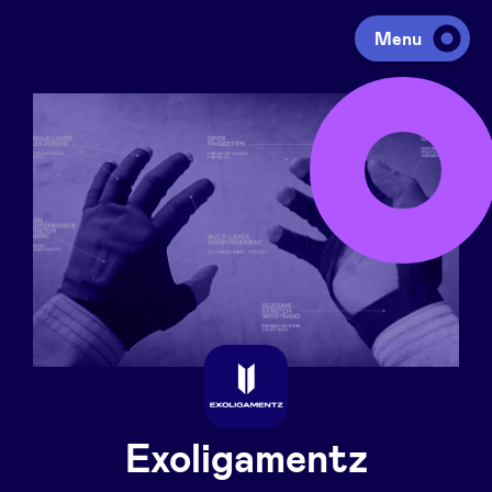
Menu
Investir
Lever des fonds
Portfolio
Agenda
À propos
Exoligamentz