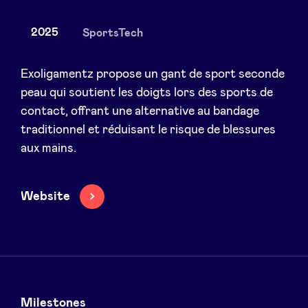
2025
SportsTech
Actualités
Exoligamentz propose un gant de sport seconde
peau qui soutient les doigts lors des sports de
contact, offrant une alternative au bandage
Avantages
traditionnel et réduisant le risque de blessures
aux mains.
BeAngels Academy
BeAngels Luxembourg
Website
NXT Brussels - Groupe d'investissement
Pooling Services
Milestones