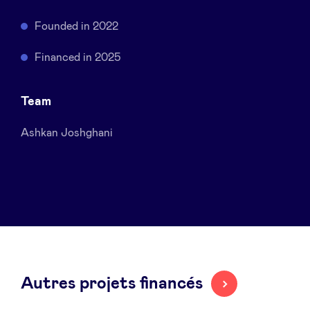
Sponsors
Founded in 2022
Privacy Policy
Financed in 2025
BeAngels x PMV
Team
Ashkan Joshghani
My Portofolio
Accès Dealflow investisseur
Health Expert Circle
fr
en
Autres projets financés
nl