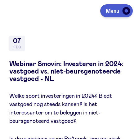
Menu
Investing
07
FEB
Fundraising
Webinar Smovin: Investeren in 2024:
vastgoed vs. niet-beursgenoteerde
vastgoed - NL
Portfolio
Welke soort investeringen in 2024? Biedt
vastgoed nog steeds kansen? Is het
Agenda
interessanter om te beleggen in niet-
beursgenoteerd vastgoed?
À propos
In deze webinar geven BeAngels, een netwerk