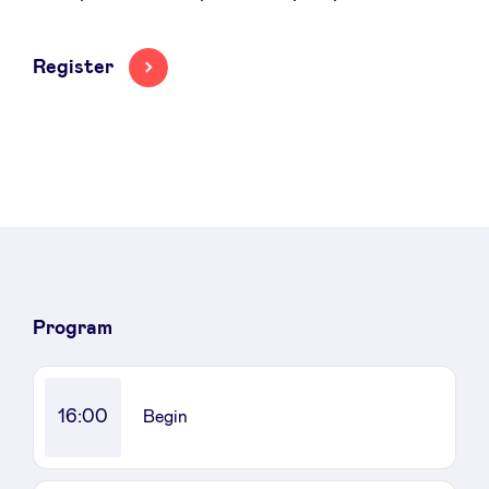
Sponsors
Register
Privacy Policy
BeAngels x PMV
My Portofolio
Investor Dealflow Access
Program
Health Expert Circle
16:00
Begin
en
fr
nl