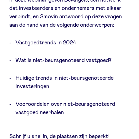
dat investeerders en ondernemers met elkaar
verbindt, en Smovin antwoord op deze vragen
aan de hand van de volgende onderwerpen:
News
Vastgoedtrends in 2024
Advantages
Wat is niet-beursgenoteerd vastgoed?
BeAngels Academy
Huidige trends in niet-beursgenoteerde
investeringen
BeAngels Luxembourg
Vooroordelen over niet-beursgenoteerd
NXT Brussels - Investment group
vastgoed neerhalen
Pooling Services
Schrijf u snel in, de plaatsen zijn beperkt!