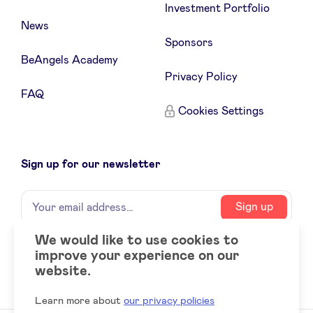
Investment Portfolio
News
Sponsors
BeAngels Academy
Privacy Policy
FAQ
Cookies Settings
Sign up for our newsletter
Name
Your
Sign up
email
address
We would like to use cookies to
improve your experience on our
Social
LinkedIn
website.
accounts
Learn more about
our privacy policies