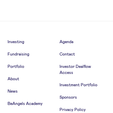
News
Advantages
Investing
Agenda
Fundraising
Contact
BeAngels Academy
Portfolio
Investor Dealflow
BeAngels Luxembourg
Access
About
Investment Portfolio
NXT Brussels - Investment group
News
Sponsors
Pooling Services
BeAngels Academy
Privacy Policy