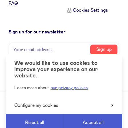
FAQ
Sponsors
Cookies Settings
Privacy Policy
Sign up for our newsletter
BeAngels x PMV
Name
Your
Sign up
email
My Portofolio
address
We would like to use cookies to
improve your experience on our
Social
LinkedIn
Investor Dealflow Access
website.
accounts
Learn more about
our privacy policies
Health Expert Circle
Configure my cookies
© 2026 BeAngels, all rights reserved
en
fr
Reed
Website by
Reject all
Accept all
nl