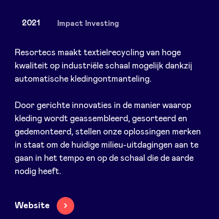
2021
Impact Investing
Actualités
Resortecs maakt textielrecycling van hoge
kwaliteit op industriële schaal mogelijk dankzij
automatische kledingontmanteling.
Avantages
Door gerichte innovaties in de manier waarop
BeAngels Academy
kleding wordt geassembleerd, gesorteerd en
gedemonteerd, stellen onze oplossingen merken
BeAngels Luxembourg
in staat om de huidige milieu-uitdagingen aan te
gaan in het tempo en op de schaal die de aarde
NXT Brussels - Groupe d'investissement
nodig heeft.
Pooling Services
Website