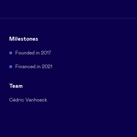
Sponsors
Privacy Policy
Milestones
BeAngels x PMV
Founded in 2017
My Portofolio
Financed in 2021
Accès Dealflow investisseur
Team
Health Expert Circle
Cédric Vanhoeck
fr
en
nl