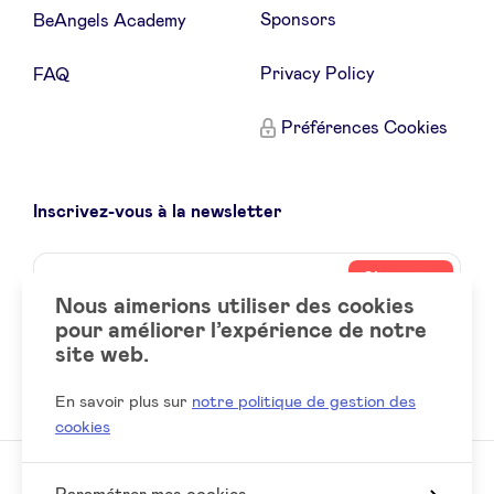
Sponsors
BeAngels Academy
Privacy Policy
FAQ
Préférences Cookies
Inscrivez-vous à la newsletter
Name
Votre
S’inscrire
adresse
Nous aimerions utiliser des cookies
email
pour améliorer l’expérience de notre
site web.
Social
LinkedIn
accounts
En savoir plus sur
notre politique de gestion des
cookies