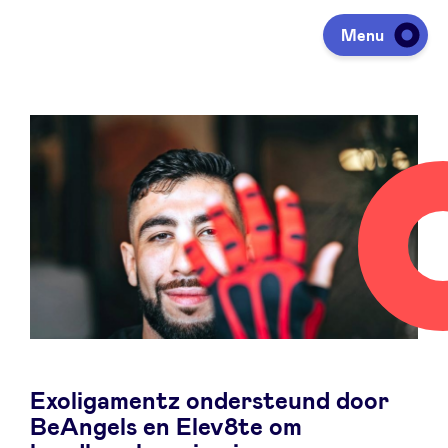
Nieuws
Menu
Investeren
Fondsen ophalen
Portfolio
Agenda
Exoligamentz ondersteund door
Over ons
BeAngels en Elev8te om