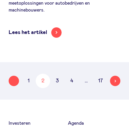
meetoplossingen voor autobedrijven en
machinebouwers.
Lees het artikel
ÉCÉDENT
SUIVANT
…
1
2
3
4
17
Investeren
Agenda