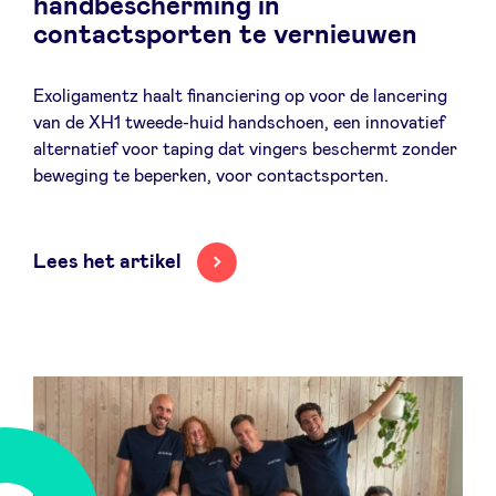
handbescherming in
contactsporten te vernieuwen
Exoligamentz haalt financiering op voor de lancering
Nieuws
van de XH1 tweede-huid handschoen, een innovatief
alternatief voor taping dat vingers beschermt zonder
beweging te beperken, voor contactsporten.
Voordelen
BeAngels Academy
Lees het artikel
BeAngels Luxemburg
NXT Brussels - Investeerders groep
Pooling Services