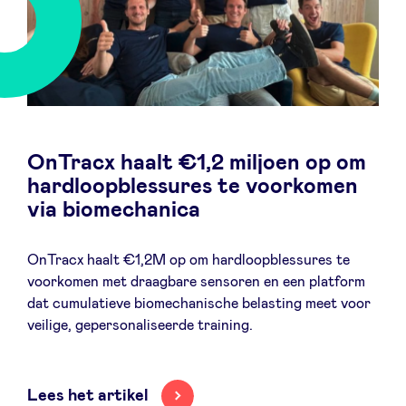
Sponsors
Privacy Policy
BeAngels x PMV
OnTracx haalt €1,2 miljoen op om
hardloopblessures te voorkomen
My Portofolio
via biomechanica
Toegang 'dealflow' investeerder
OnTracx haalt €1,2M op om hardloopblessures te
voorkomen met draagbare sensoren en een platform
Health Expert Circle
dat cumulatieve biomechanische belasting meet voor
veilige, gepersonaliseerde training.
nl
fr
en
Lees het artikel