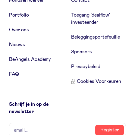
Fondsen werven
Contact
Portfolio
Toegang 'dealflow'
investeerder
Over ons
Beleggingsportefeuille
Nieuws
Sponsors
BeAngels Academy
Privacybeleid
FAQ
Cookies Voorkeuren
Schrijf je in op de
newsletter
naam
email
Register