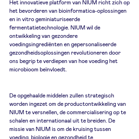
Het innovatieve platform van NIUM richt zich op
Sponsors
het bevorderen van bioinformatica-oplossingen
en in vitro geminiaturiseerde
Privacy Policy
fermentatietechnologie. NIUM wil de
ontwikkeling van gezondere
BeAngels x PMV
voedingsingrediënten en gepersonaliseerde
gezondheidsoplossingen revolutioneren door
ons begrip te verdiepen van hoe voeding het
My Portofolio
microbioom beïnvloedt.
Toegang 'dealflow' investeerder
De opgehaalde middelen zullen strategisch
Health Expert Circle
worden ingezet om de productontwikkeling van
NIUM te versnellen, de commercialisering op te
schalen en internationaal uit te breiden. De
nl
fr
missie van NIUM is om de kruising tussen
en
voeding, biologie en gezondheid te