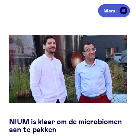
Menu
Investeren
Fondsen ophalen
Portfolio
Agenda
NIUM is klaar om de microbiomen
Over ons
aan te pakken