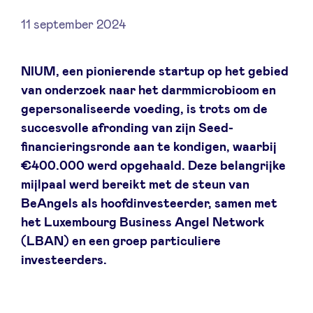
11 september 2024
Nieuws
NIUM, een pionierende startup op het gebied
van onderzoek naar het darmmicrobioom en
gepersonaliseerde voeding, is trots om de
Voordelen
succesvolle afronding van zijn Seed-
financieringsronde aan te kondigen, waarbij
BeAngels Academy
€400.000 werd opgehaald. Deze belangrijke
mijlpaal werd bereikt met de steun van
BeAngels Luxemburg
BeAngels als hoofdinvesteerder, samen met
het Luxembourg Business Angel Network
NXT Brussels - Investeerders groep
(LBAN) en een groep particuliere
investeerders.
Pooling Services