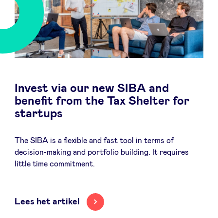
Sponsors
Privacy Policy
BeAngels x PMV
Invest via our new SIBA and
My Portofolio
benefit from the Tax Shelter for
startups
Toegang 'dealflow' investeerder
The SIBA is a flexible and fast tool in terms of
decision-making and portfolio building. It requires
Health Expert Circle
little time commitment.
nl
fr
Lees het artikel
en