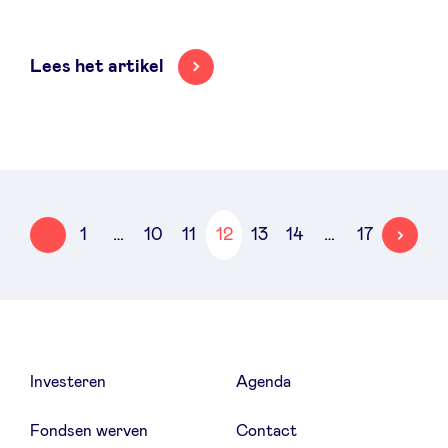
Lees het artikel
ÉCÉDENT
SUIVANT
…
…
1
10
11
12
13
14
17
Investeren
Agenda
Fondsen werven
Contact