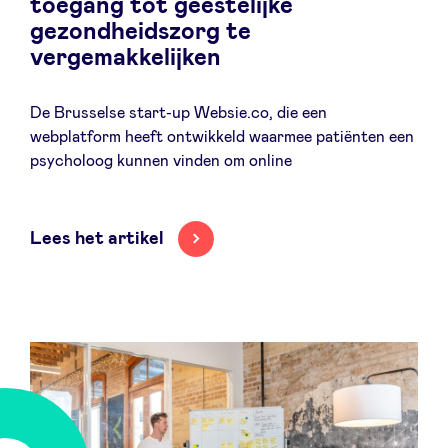
toegang tot geestelijke
gezondheidszorg te
vergemakkelijken
Nieuws
De Brusselse start-up Websie.co, die een
webplatform heeft ontwikkeld waarmee patiënten een
psycholoog kunnen vinden om online
Voordelen
BeAngels Academy
Lees het artikel
BeAngels Luxemburg
NXT Brussels - Investeerders groep
Pooling Services