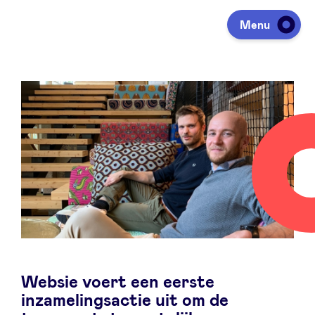
Nieuws
Menu
Investeren
Fondsen ophalen
Portfolio
Agenda
Websie voert een eerste
Over ons
inzamelingsactie uit om de