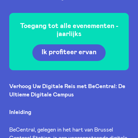
Toegang tot alle evenementen -
Nieuws
jaarlijks
Voordelen
Ik profiteer ervan
BeAngels Academy
Verhoog Uw Digitale Reis met BeCentral: De
BeAngels Luxemburg
Ultieme Digitale Campus
NXT Brussels - Investeerders groep
Inleiding
Pooling Services
BeCentral, gelegen in het hart van Brussel