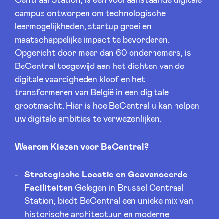
Centraal Station, is een vooraanstaande digitale
Sponsors
campus ontworpen om technologische
leermogelijkheden, startup groei en
Privacy Policy
maatschappelijke impact te bevorderen.
Opgericht door meer dan 60 ondernemers, is
BeCentral toegewijd aan het dichten van de
BeAngels x PMV
digitale vaardigheden kloof en het
transformeren van België in een digitale
My Portofolio
grootmacht. Hier is hoe BeCentral u kan helpen
uw digitale ambities te verwezenlijken.
Toegang 'dealflow' investeerder
Waarom Kiezen voor BeCentral?
Health Expert Circle
Strategische Locatie en Geavanceerde
Faciliteiten
Gelegen in Brussel Centraal
nl
fr
Station, biedt BeCentral een unieke mix van
en
historische architectuur en moderne