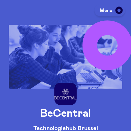
Menu
Investeren
Fondsen ophalen
Portfolio
Agenda
BeCentral
Over ons
Technologiehub Brussel