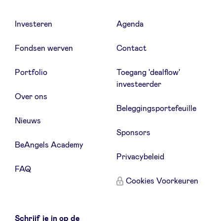
Investeren
Agenda
VS
Schaal uw bedrijf sneller met
Consulting
strategische oplossingen op maat.
Fondsen werven
Contact
Portfolio
Toegang 'dealflow'
investeerder
Ontvang een gratis strategische audit
6 m
om uw bedrijfsvoering te
Over ons
optimaliseren.
Beleggingsportefeuille
Nieuws
Sponsors
BeAngels Academy
Privacybeleid
FAQ
Cookies Voorkeuren
Schrijf je in op de