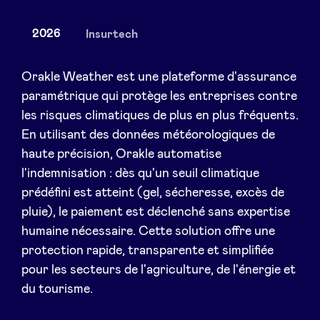
2026
Insurtech
Actualités
Orakle Weather est une plateforme d'assurance
paramétrique qui protège les entreprises contre
les risques climatiques de plus en plus fréquents.
Avantages
En utilisant des données météorologiques de
haute précision, Orakle automatise
BeAngels Academy
l'indemnisation : dès qu'un seuil climatique
prédéfini est atteint (gel, sécheresse, excès de
BeAngels Luxembourg
pluie), le paiement est déclenché sans expertise
humaine nécessaire. Cette solution offre une
NXT Brussels - Groupe d'investissement
protection rapide, transparente et simplifiée
pour les secteurs de l'agriculture, de l'énergie et
du tourisme.
Pooling Services