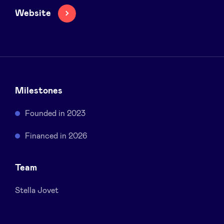
Sponsors
Website
Privacy Policy
BeAngels x PMV
Milestones
My Portofolio
Founded in 2023
Accès Dealflow investisseur
Financed in 2026
Health Expert Circle
Team
Stella Jovet
fr
en
nl