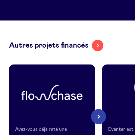
LinkedIn
Autres projets financés
Flowchase
Eventer
Suivant
Avez-vous déjà raté une
Eventer est 