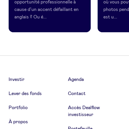
opportunité professionnelle à
où vous pou
cause d’un accent défaillant en
photos pend
anglais ? Ou é...
est u...
Investir
Agenda
Lever des fonds
Contact
Portfolio
Accès Dealflow
investisseur
À propos
Portefeuille