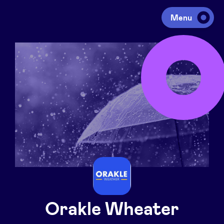
Menu
Investir
Lever des fonds
Portfolio
Agenda
À propos
Orakle Wheater