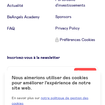
d'investissements
Actualité
Sponsors
BeAngels Academy
Privacy Policy
FAQ
Préférences Cookies
Inscrivez-vous à la newsletter
Name
Votre
S’inscrire
adresse
Nous aimerions utiliser des cookies
email
pour améliorer l’expérience de notre
site web.
Social
LinkedIn
accounts
En savoir plus sur
notre politique de gestion des
cookies