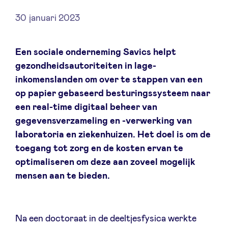
30 januari 2023
Nieuws
Een sociale onderneming Savics helpt
gezondheidsautoriteiten in lage-
inkomenslanden om over te stappen van een
Voordelen
op papier gebaseerd besturingssysteem naar
een real-time digitaal beheer van
BeAngels Academy
gegevensverzameling en -verwerking van
laboratoria en ziekenhuizen. Het doel is om de
BeAngels Luxemburg
toegang tot zorg en de kosten ervan te
optimaliseren om deze aan zoveel mogelijk
NXT Brussels - Investeerders groep
mensen aan te bieden.
Pooling Services
Na een doctoraat in de deeltjesfysica werkte