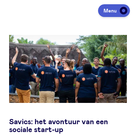
Menu
Investeren
Fondsen ophalen
Portfolio
Agenda
Savics: het avontuur van een
Over ons
sociale start-up