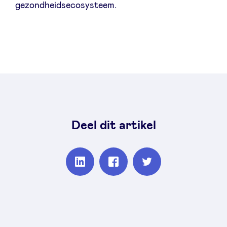
gezondheidsecosysteem.
Deel dit artikel
Partager
Partager
Partager
sur
sur
sur
Linkedin
Facebook
Twitter