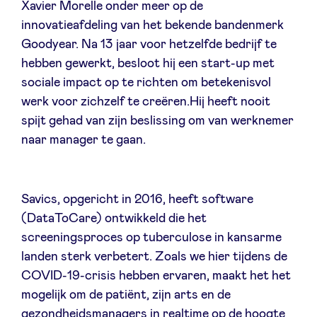
Xavier Morelle onder meer op de
Sponsors
innovatieafdeling van het bekende bandenmerk
Goodyear. Na 13 jaar voor hetzelfde bedrijf te
Privacy Policy
hebben gewerkt, besloot hij een start-up met
sociale impact op te richten om betekenisvol
BeAngels x PMV
werk voor zichzelf te creëren.Hij heeft nooit
spijt gehad van zijn beslissing om van werknemer
naar manager te gaan.
My Portofolio
Toegang 'dealflow' investeerder
Savics, opgericht in 2016, heeft software
(DataToCare) ontwikkeld die het
Health Expert Circle
screeningsproces op tuberculose in kansarme
landen sterk verbetert. Zoals we hier tijdens de
COVID-19-crisis hebben ervaren, maakt het het
nl
fr
mogelijk om de patiënt, zijn arts en de
en
gezondheidsmanagers in realtime op de hoogte