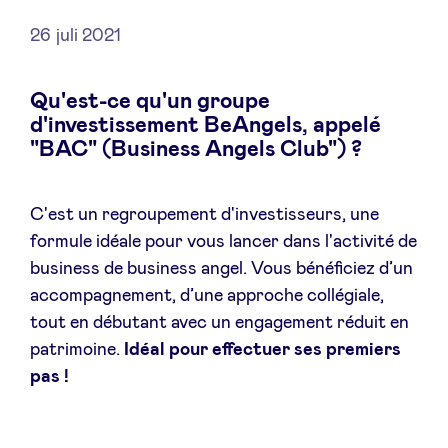
26 juli 2021
Qu'est-ce qu'un groupe
Nieuws
d'investissement BeAngels, appelé
"BAC" (Business Angels Club") ?
Voordelen
C'est un regroupement d'investisseurs, une
BeAngels Academy
formule idéale pour vous lancer dans l'activité de
business de business angel. Vous bénéficiez d’un
BeAngels Luxemburg
accompagnement, d’une approche collégiale,
tout en débutant avec un engagement réduit en
NXT Brussels - Investeerders groep
patrimoine.
Idéal pour effectuer ses premiers
pas !
Pooling Services