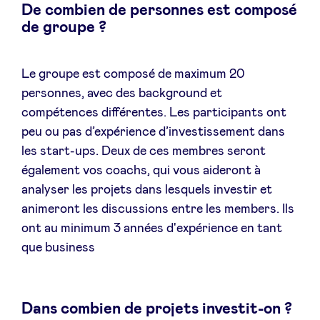
De combien de personnes est composé
Sponsors
de groupe ?
Privacy Policy
Le groupe est composé de maximum 20
personnes, avec des background et
BeAngels x PMV
compétences différentes. Les participants ont
peu ou pas d’expérience d’investissement dans
My Portofolio
les start-ups. Deux de ces membres seront
également vos coachs, qui vous aideront à
Toegang 'dealflow' investeerder
analyser les projets dans lesquels investir et
animeront les discussions entre les members. Ils
ont au minimum 3 années d'expérience en tant
Health Expert Circle
que business
nl
fr
Dans combien de projets investit-on ?
en