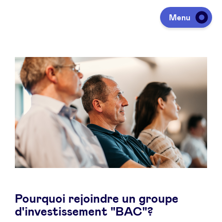
Menu
Investeren
Fondsen ophalen
Portfolio
Agenda
Pourquoi rejoindre un groupe
Over ons
d'investissement "BAC"?