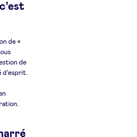
c’est
on de «
nous
gestion de
 d’esprit.
en
ration.
marré