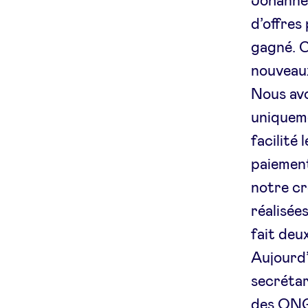
Johannes
d’offres
gagné. C
nouveaux
Nous avo
uniqueme
facilité
paiement
notre cr
réalisée
fait deu
Aujourd’
secrétar
des ONG