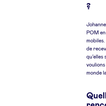
?
Johanne
POM en a
mobiles.
de recev
qu’elles
voulions
monde la
Quell
renc