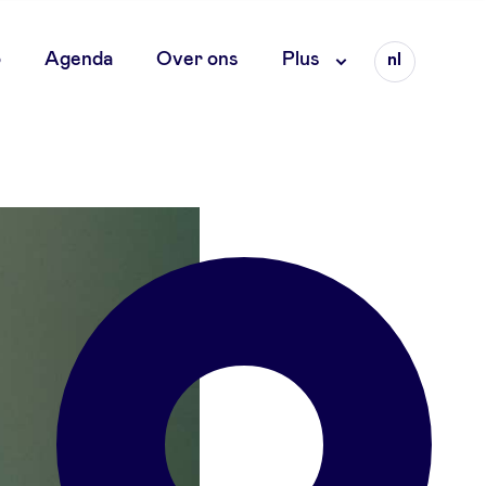
Language
o
Agenda
Over ons
Plus
nl
fr
en