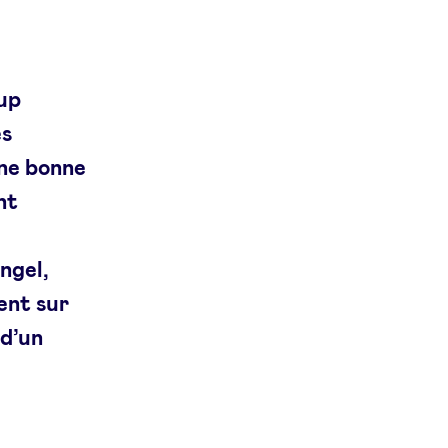
up
es
une bonne
nt
.
ngel,
ent sur
 d’un