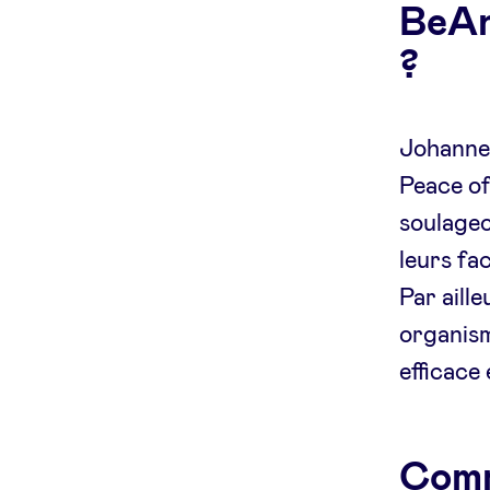
BeAn
?
Johannes
Peace of
soulageo
leurs fa
Par aille
organism
efficace
Comm