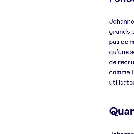
Johannes
grands c
pas de m
qu’une s
de recru
comme P
utilisat
Quand