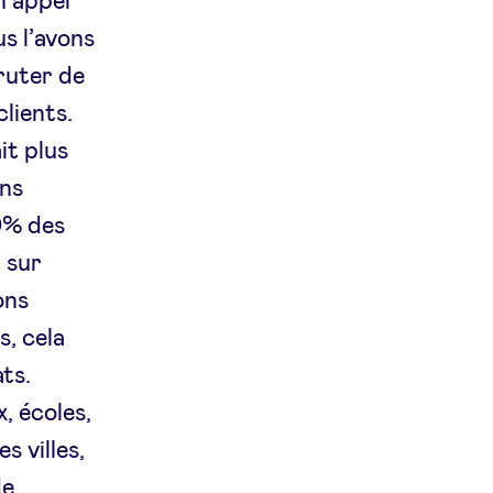
n appel
s l’avons
ruter de
clients.
it plus
ons
90% des
 sur
ons
s, cela
ts.
, écoles,
s villes,
de