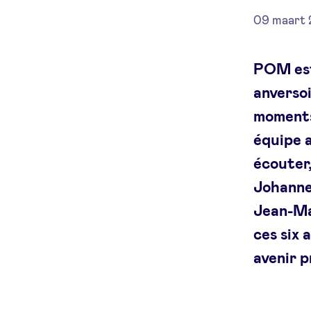
09 maart 
POM est
anverso
moments
équipe 
écouter,
Johanne
Jean-Ma
ces six
avenir 