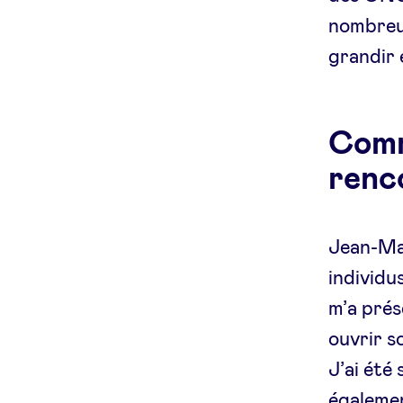
nombreux
grandir 
Comm
renc
Jean-Mar
individ
m’a prés
ouvrir s
J’ai été 
égalemen