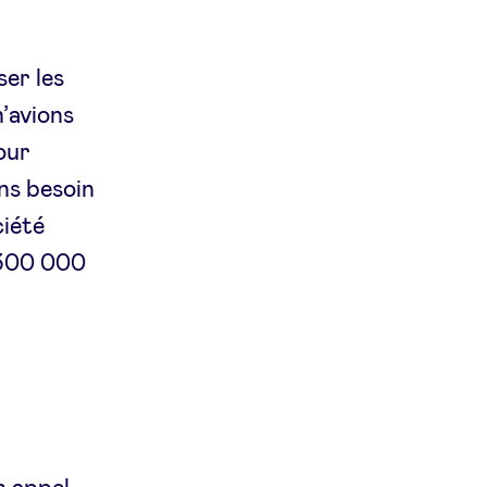
ser les
’avions
Pour
ons besoin
ciété
 300 000