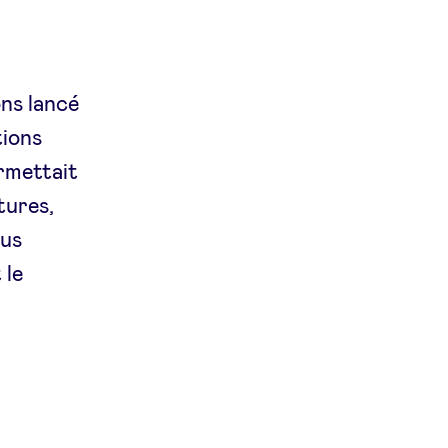
ns lancé
tions
rmettait
tures,
ous
 le