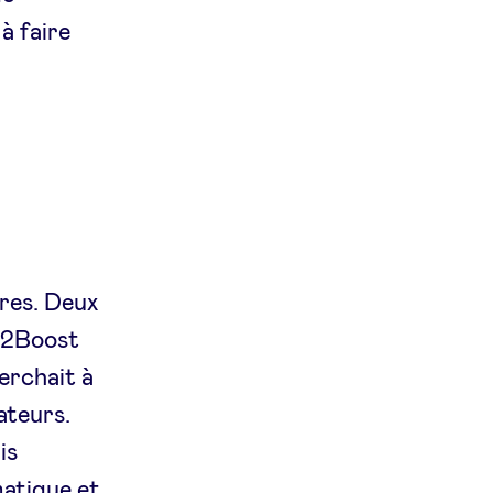
à faire
res. Deux
B2Boost
erchait à
ateurs.
is
matique et