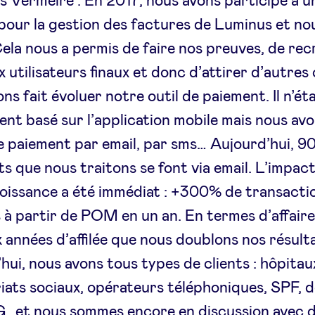
 Vermeire : En 2017, nous avons participé à u
 pour la gestion des factures de Luminus et nou
ela nous a permis de faire nos preuves, de rec
 utilisateurs finaux et donc d’attirer d’autres 
ns fait évoluer notre outil de paiement. Il n’éta
nt basé sur l’application mobile mais nous av
 le paiement par email, par sms… Aujourd’hui, 
s que nous traitons se font via email. L’impact
oissance a été immédiat : +300% de transacti
s à partir de POM en un an. En termes d’affaire
x années d’affilée que nous doublons nos résulta
hui, nous avons tous types de clients : hôpitaux
iats sociaux, opérateurs téléphoniques, SPF, de
…et nous sommes encore en discussion avec 