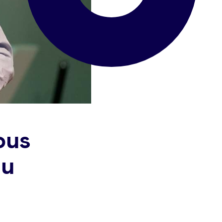
ous
au