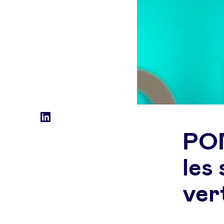
Social
LinkedIn
POM
accounts
les
ver