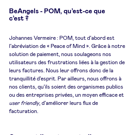
Sponsors
BeAngels - POM, qu’est-ce que
c’est ?
Privacy Policy
Johannes Vermeire : POM, tout d’abord est
BeAngels x PMV
l’abréviation de « Peace of Mind ». Grâce à notre
solution de paiement, nous soulageons nos
My Portofolio
utilisateurs des frustrations liées à la gestion de
leurs factures. Nous leur offrons donc de la
tranquillité d’esprit. Par ailleurs, nous offrons à
Accès Dealflow investisseur
nos clients, qu’ils soient des organismes publics
ou des entreprises privées, un moyen efficace et
Health Expert Circle
user friendly
, d’améliorer leurs flux de
facturation.
fr
en
nl