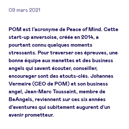
09 mars 2021
Actualités
POM est l’acronyme de Peace of Mind.
Cette
start-up anversoise, créée en 2014, a
pourtant connu quelques moments
Avantages
stressants. Pour traverser ces épreuves, une
bonne équipe aux manettes et des business
BeAngels Academy
angels qui savent écouter, conseiller,
encourager sont des atouts-clés. Johannes
BeAngels Luxembourg
Vermeire (CEO de POM) et son business
angel, Jean-Marc Toussaint, membre de
NXT Brussels - Groupe d'investissement
BeAngels, reviennent sur ces six années
d’aventures qui subitement augurent d’un
avenir prometteur.
Pooling Services