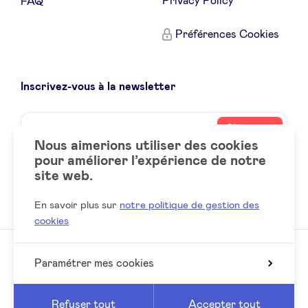
Privacy Policy
FAQ
Préférences Cookies
Inscrivez-vous à la newsletter
Name
Votre
S’inscrire
adresse
Nous aimerions utiliser des cookies
email
pour améliorer l’expérience de notre
site web.
Social
LinkedIn
accounts
En savoir plus sur
notre politique de gestion des
cookies
Paramétrer mes cookies
© 2026 BeAngels, tous droits réservés
Reed
Website by
Refuser tout
Accepter tout