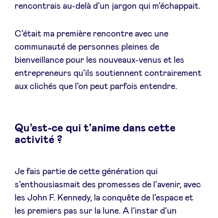
rencontrais au-delà d’un jargon qui m’échappait.
Sponsors
C’était ma première rencontre avec une
Privacy Policy
communauté de personnes pleines de
bienveillance pour les nouveaux-venus et les
BeAngels x PMV
entrepreneurs qu’ils soutiennent contrairement
aux clichés que l’on peut parfois entendre.
My Portofolio
Qu’est-ce qui t'anime dans cette
Toegang 'dealflow' investeerder
activité ?
Health Expert Circle
Je fais partie de cette génération qui
s’enthousiasmait des promesses de l’avenir, avec
nl
fr
les John F. Kennedy, la conquête de l’espace et
en
les premiers pas sur la lune. A l’instar d’un