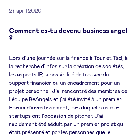
27 april 2020
Comment es-tu devenu business angel
Nieuws
?
Voordelen
Lors d’une journée sur la finance à Tour et Taxi, à
la recherche d’infos sur la création de sociétés,
BeAngels Academy
les aspects IP, la possibilité de trouver du
support financier ou un encadrement pour un
BeAngels Luxemburg
projet personnel. J’ai rencontré des membres de
l'équipe BeAngels et j'ai été invité à un premier
NXT Brussels - Investeerders groep
Forum d'investissement, lors duquel plusieurs
startups ont l'occasion de pitcher. J'ai
Pooling Services
rapidement été séduit par un premier projet qui
était présenté et par les personnes que je