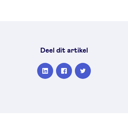
Deel dit artikel
Partager
Partager
Partager
sur
sur
sur
Linkedin
Facebook
Twitter