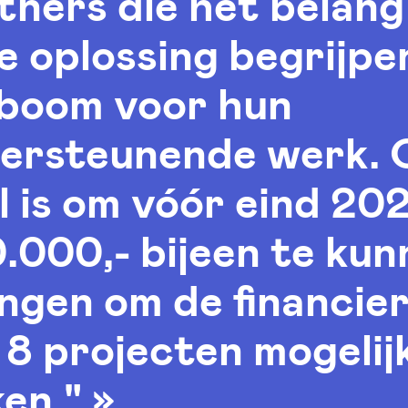
tners die het belang
e oplossing begrijpen
boom voor hun
ersteunende werk. 
l is om vóór eind 20
.000,- bijeen te kun
ngen om de financie
 8 projecten mogelij
en." »