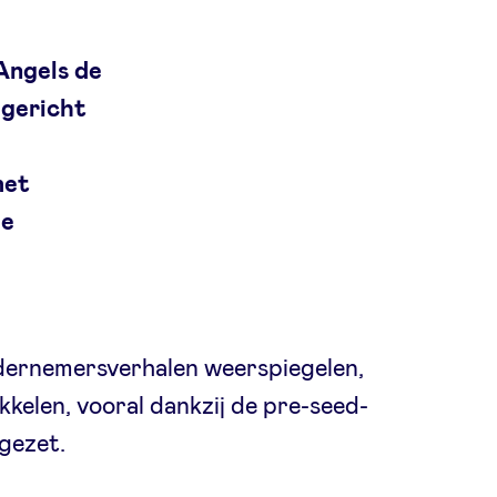
Angels de
 gericht
met
he
dernemersverhalen weerspiegelen,
kelen, vooral dankzij de pre-seed-
gezet.