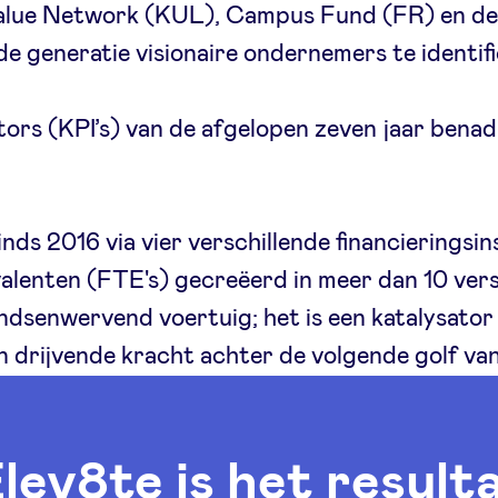
alue Network (KUL), Campus Fund (FR) en de 
de generatie visionaire ondernemers te identif
ors (KPI’s) van de afgelopen zeven jaar benadr
inds 2016 via vier verschillende financieringsi
alenten (FTE's) gecreëerd in meer dan 10 vers
fondsenwervend voertuig; het is een katalysator
 drijvende kracht achter de volgende golf va
Elev8te is het result