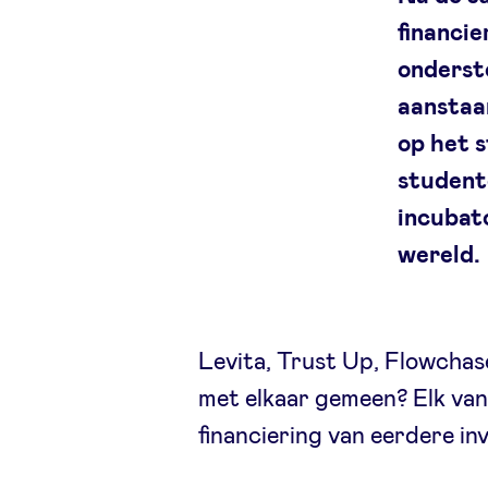
financie
onderst
aanstaan
op het 
student
incubato
wereld.
Levita, Trust Up, Flowcha
met elkaar gemeen? Elk van 
financiering van eerdere i