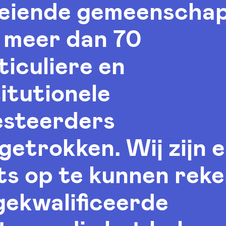
eiende gemeenscha
 meer dan 70
ticuliere en
titutionele
esteerders
getrokken. Wij zijn e
ts op te kunnen rek
gekwalificeerde