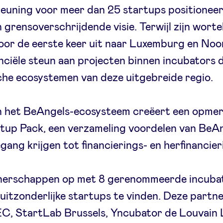
teuning voor meer dan 25 startups positioneert
 grensoverschrijdende visie. Terwijl zijn wortel
 voor de eerste keer uit naar Luxemburg en Noo
anciële steun aan projecten binnen incubators
che ecosystemen van deze uitgebreide regio.
in het BeAngels-ecosysteem creëert een opmerke
tup Pack, een verzameling voordelen van BeAng
gang krijgen tot financierings- en herfinanci
nerschappen op met 8 gerenommeerde incubat
itzonderlijke startups te vinden. Deze partner
C, StartLab Brussels, Yncubator de Louvain