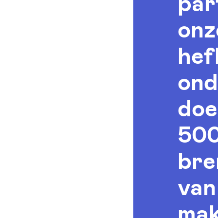
par
onz
hef
ond
doe
500
bre
van
mak