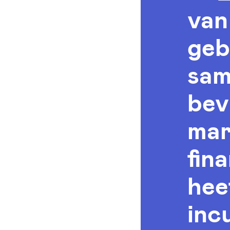
van
geb
sam
bev
mar
fin
hee
inc