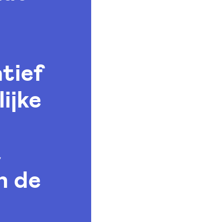
tief
ijke
t
n de