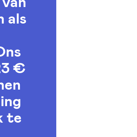
 van
 als
Ons
23 €
nen
ring
k te