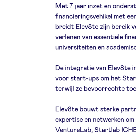
Met 7 jaar inzet en onders
financieringsvehikel met een
breidt Elev8te zijn bereik
verlenen van essentiële fin
universiteiten en academis
De integratie van Elev8te 
voor start-ups om het Star
terwijl ze bevoorrechte toe
Elev8te bouwt sterke part
expertise en netwerken om u
VentureLab, Startlab ICHE