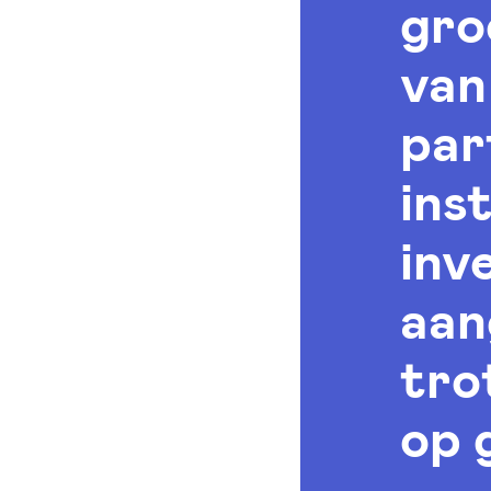
gro
van
par
ins
inv
aan
tro
op 