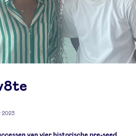
v8te
r 2023
uccessen van vier historische pre-seed