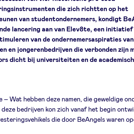
ringsinstrumenten die zich richtten op het
eunen van studentondernemers, kondigt Be
de lancering aan van Elev8te, een initiatief
stimuleren van de ondernemersaspiraties van
en en jongerenbedrijven die verbonden zijn 
rs dicht bij universiteiten en de academisc
se – Wat hebben deze namen, die geweldige on
deze bedrijven kon zich vanaf het begin ontwik
nvesteringsvehikels die door BeAngels waren op