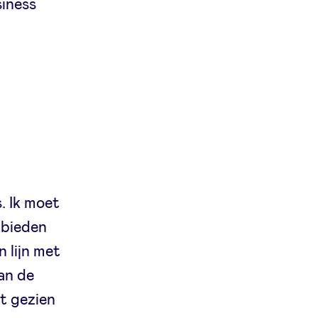
siness
. Ik moet
 bieden
n lijn met
an de
dt gezien