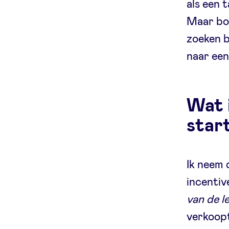
als een 
Maar bo
zoeken b
naar een
Wat i
star
Ik neem 
incenti
van de l
verkoopt