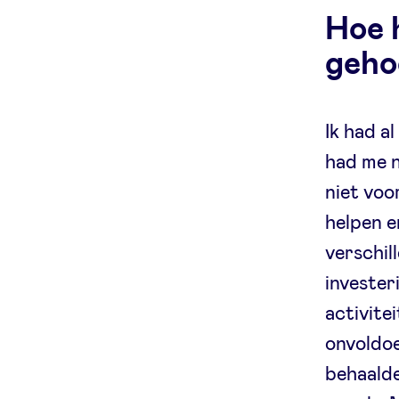
Hoe h
geho
Ik had a
had me n
niet voo
helpen e
verschil
investeri
activite
onvoldo
behaalde