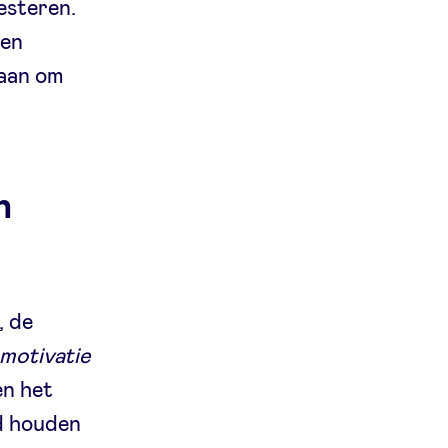
esteren.
den
 aan om
n
, de
motivatie
n het
nd houden