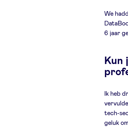
We hadd
DataBoos
6 jaar g
Kun j
prof
Ik heb d
vervulde
tech-sect
geluk om