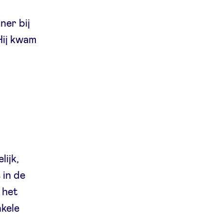
er bij
Hij kwam
lijk,
 in de
d het
nkele