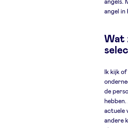
angels. 
angel in
Wat z
sele
Ik kijk 
ondernee
de perso
hebben. 
actuele 
andere k