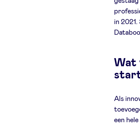
gestaag 
professi
in 2021.
Databoos
Wat v
star
Als inno
toevoege
een hele