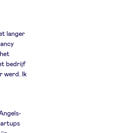
et langer
tancy
 het
t bedrijf
 werd. Ik
eAngels-
startups