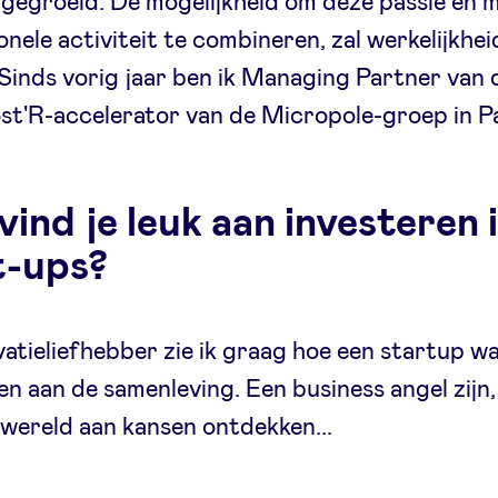
gegroeid. De mogelijkheid om deze passie en m
onele activiteit te combineren, zal werkelijkhe
 Sinds vorig jaar ben ik Managing Partner van 
t'R-accelerator van de Micropole-groep in Pa
ind je leuk aan investeren 
t-ups?
vatieliefhebber zie ik graag hoe een startup w
n aan de samenleving. Een business angel zijn
 wereld aan kansen ontdekken...