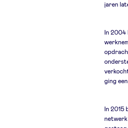
jaren lat
In 2004 
werkneme
opdracht
onderste
verkocht
ging een
In 2015 
netwerk 