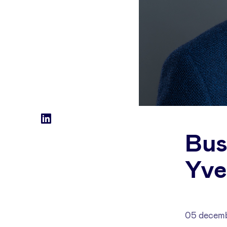
Social
LinkedIn
Bus
accounts
Yve
05 decem