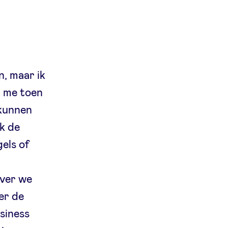
n, maar ik
n me toen
 kunnen
ok de
gels of
n
over we
er de
usiness