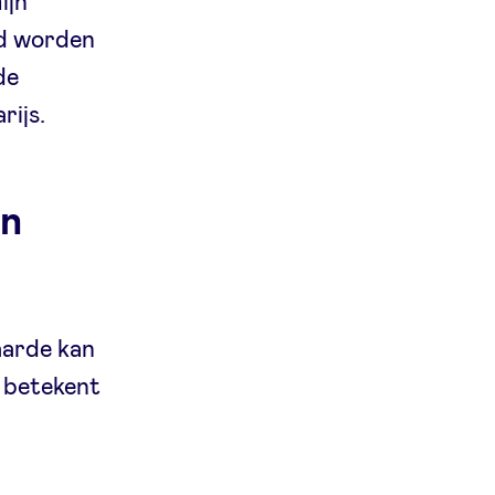
ijn
id worden
de
rijs.
in
aarde kan
, betekent