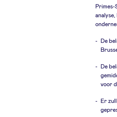
Primes-S
analyse,
ondernem
De bel
Brusse
De bel
gemid
voor d
Er zul
gepres