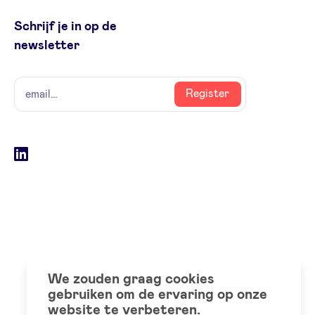
Schrijf je in op de
newsletter
naam
email
Register
Social
LinkedIn
accounts
We zouden graag cookies
gebruiken om de ervaring op onze
website te verbeteren.