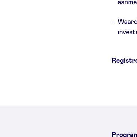
aanmer
Waard
invest
Registr
Progra