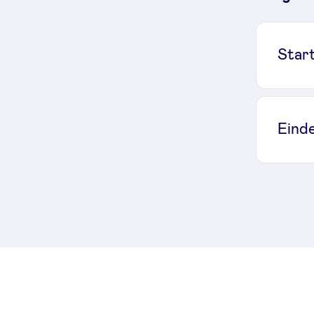
Star
Eind