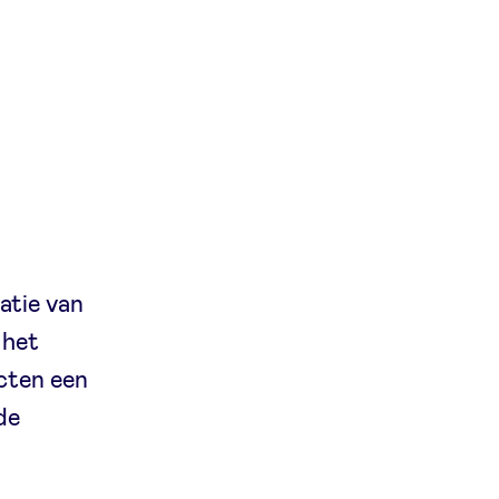
atie van
 het
cten een
de