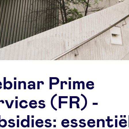
binar Prime
rvices (FR) -
sidies: essentië