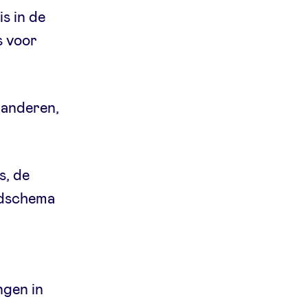
s in de
s voor
aanderen,
s, de
jdschema
ngen in