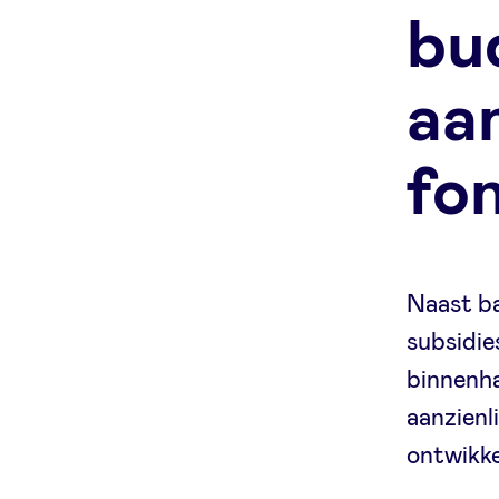
bu
aa
fo
Naast ba
subsidie
binnenha
aanzienl
ontwikke