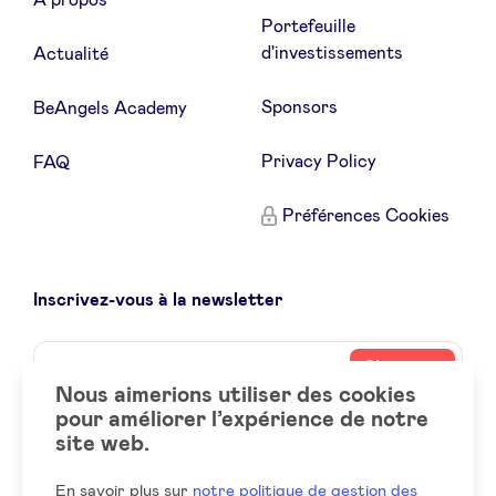
À propos
Portefeuille
d'investissements
Actualité
Sponsors
BeAngels Academy
Privacy Policy
FAQ
Préférences Cookies
Inscrivez-vous à la newsletter
Name
Votre
S’inscrire
adresse
Nous aimerions utiliser des cookies
email
pour améliorer l’expérience de notre
site web.
Social
LinkedIn
accounts
En savoir plus sur
notre politique de gestion des