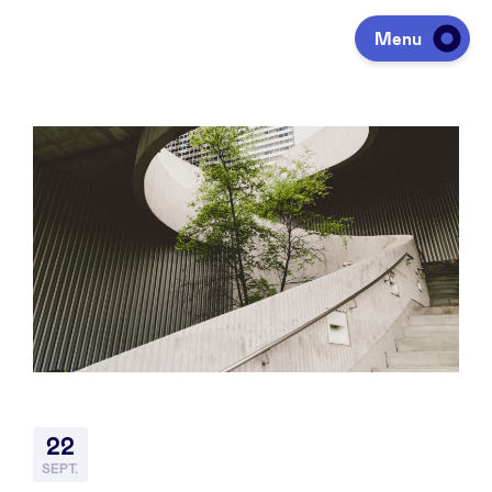
Menu
Investir
Lever des fonds
Portfolio
Agenda
22
À propos
SEPT.