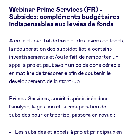
Webinar Prime Services (FR) -
Subsides: compléments budgétaires
indispensables aux levées de fonds
Actualités
A côté du capital de base et des levées de fonds,
Avantages
la récupération des subsides liés à certains
investissements et/ou le fait de remporter un
appel à projet peut avoir un poids considérable
BeAngels Academy
en matière de trésorerie afin de soutenir le
développement de la start-up.
BeAngels Luxembourg
Primes-Services, société spécialisée dans
NXT Brussels - Groupe d'investissement
l’analyse, la gestion et la récupération de
subsides pour entreprise, passera en revue :
Pooling Services
Les subsides et appels à projet principaux en